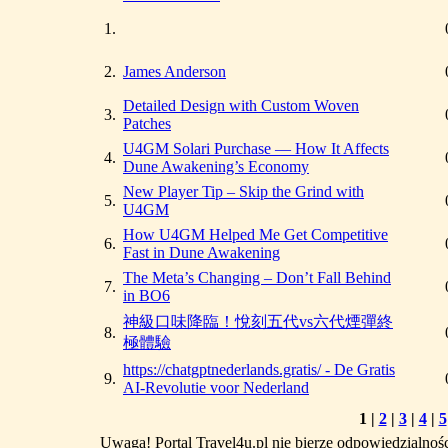
1.
2.
James Anderson
Detailed Design with Custom Woven
3.
Patches
U4GM Solari Purchase — How It Affects
4.
Dune Awakening’s Economy
New Player Tip – Skip the Grind with
5.
U4GM
How U4GM Helped Me Get Competitive
6.
Fast in Dune Awakening
The Meta’s Changing – Don’t Fall Behind
7.
in BO6
神級口味降臨！悅刻五代vs六代煙彈終
8.
極體驗
https://chatgptnederlands.gratis/ - De Gratis
9.
AI-Revolutie voor Nederland
1
|
2
|
3
|
4
|
5
Uwaga! Portal Travel4u.pl nie bierze odpowiedzialno