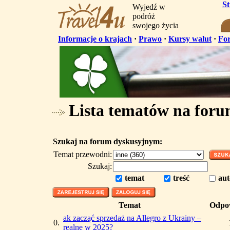
S
Wyjedź w
podróż
swojego życia
Informacje o krajach
·
Prawo
·
Kursy walut
·
Fo
Lista tematów na for
Szukaj na forum dyskusyjnym:
Temat przewodni:
Szukaj:
temat
treść
aut
Temat
Odpo
ak zacząć sprzedaż na Allegro z Ukrainy –
0.
realne w 2025?