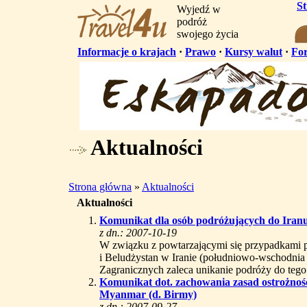
S
Wyjedź w
podróż
swojego życia
Informacje o krajach
·
Prawo
·
Kursy walut
·
Fo
Aktualności
Strona główna
»
Aktualności
Aktualności
Komunikat dla osób podróżujących do Iran
z dn.: 2007-10-19
W związku z powtarzającymi się przypadkami 
i Beludżystan w Iranie (południowo-wschodnia 
Zagranicznych zaleca unikanie podróży do tego
Komunikat dot. zachowania zasad ostrożnoś
Myanmar (d. Birmy)
z dn.: 2007-09-27