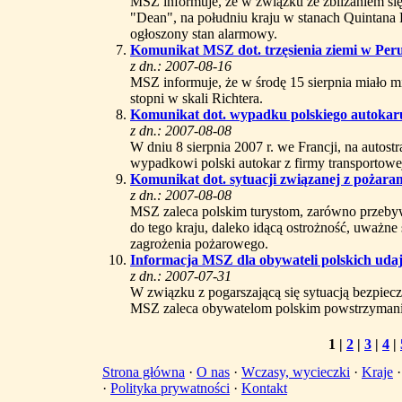
MSZ informuje, że w związku ze zbliżaniem s
"Dean", na południu kraju w stanach Quintana
ogłoszony stan alarmowy.
Komunikat MSZ dot. trzęsienia ziemi w Per
z dn.: 2007-08-16
MSZ informuje, że w środę 15 sierpnia miało mie
stopni w skali Richtera.
Komunikat dot. wypadku polskiego autokaru
z dn.: 2007-08-08
W dniu 8 sierpnia 2007 r. we Francji, na autost
wypadkowi polski autokar z firmy transportowe
Komunikat dot. sytuacji związanej z pożara
z dn.: 2007-08-08
MSZ zaleca polskim turystom, zarówno przeby
do tego kraju, daleko idącą ostrożność, uważne
zagrożenia pożarowego.
Informacja MSZ dla obywateli polskich udaj
z dn.: 2007-07-31
W związku z pogarszającą się sytuacją bezpiec
MSZ zaleca obywatelom polskim powstrzymanie
1
|
2
|
3
|
4
|
Strona główna
·
O nas
·
Wczasy, wycieczki
·
Kraje
·
Polityka prywatności
·
Kontakt