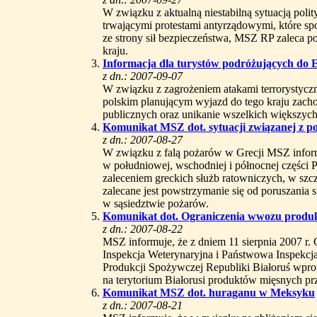
W związku z aktualną niestabilną sytuacją pol
trwającymi protestami antyrządowymi, które sp
ze strony sił bezpieczeństwa, MSZ RP zaleca p
kraju.
Informacja dla turystów podróżujących do E
z dn.: 2007-09-07
W związku z zagrożeniem atakami terrorystyc
polskim planującym wyjazd do tego kraju zach
publicznych oraz unikanie wszelkich większyc
Komunikat MSZ dot. sytuacji związanej z po
z dn.: 2007-08-27
W związku z falą pożarów w Grecji MSZ inform
w południowej, wschodniej i północnej części 
zaleceniem greckich służb ratowniczych, w szc
zalecane jest powstrzymanie się od poruszania 
w sąsiedztwie pożarów.
Komunikat dot. Ograniczenia wwozu produk
z dn.: 2007-08-22
MSZ informuje, że z dniem 11 sierpnia 2007 r
Inspekcja Weterynaryjna i Państwowa Inspekcj
Produkcji Spożywczej Republiki Białoruś wpr
na terytorium Białorusi produktów mięsnych 
Komunikat MSZ dot. huraganu w Meksyku
z dn.: 2007-08-21