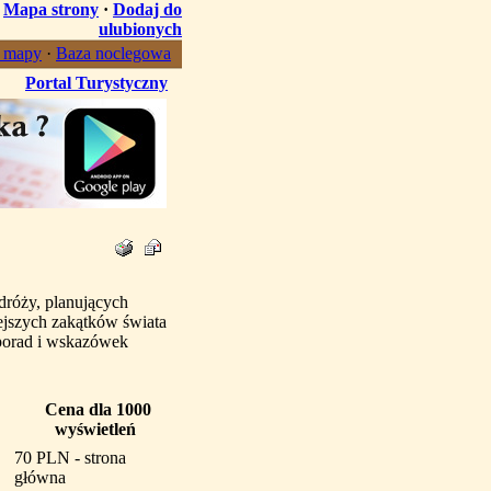
·
Mapa strony
·
Dodaj do
ulubionych
, mapy
·
Baza noclegowa
Portal Turystyczny
dróży, planujących
ejszych zakątków świata
 porad i wskazówek
Cena dla 1000
wyświetleń
70 PLN - strona
główna