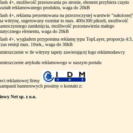
flash 4+, możliwość przesuwania po stronie, element przybiera często
kształt reklamowanego produktu, waga do 20kB
flash 4+, reklama prezentowana na przezroczystej warstwie "nałożonej
na witrynę, sugerowany rozmiar to max. 400x300 pikseli, możliwość
samoczynnego zamknięcia, możliwość pozostawienia małego
statycznego elementu, waga do 20kB
flash 4+, wygladem przypomina reklamę typu TopLayer, proporcja 4:3,
czas emisji max. 10sek., waga do 30kB
umieszczenie w tle witryny tapety zawierającej logo reklamodawcy
umieszczenie artykułu reklamowego w naszym portalu
sieci reklamowej firmy
ampanii bannerowych prosimy o kontakt z:
wy Net sp. z o.o.