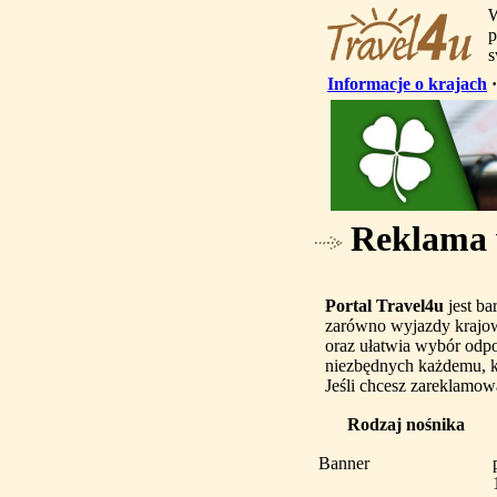
W
p
s
Informacje o krajach
Reklama w
Portal Travel4u
jest ba
zarówno wyjazdy krajowe
oraz ułatwia wybór odp
niezbędnych każdemu, k
Jeśli chcesz zareklamow
Rodzaj nośnika
Banner