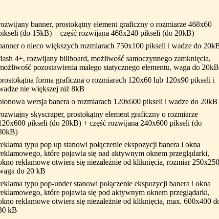
rozwijany banner, prostokątny element graficzny o rozmiarze 468x60
pikseli (do 15kB) + część rozwijana 468x240 pikseli (do 20kB)
banner o nieco większych rozmiarach 750x100 pikseli i wadze do 20k
flash 4+, rozwijany billboard, możliwość samoczynnego zamknięcia,
możliwość pozostawienia małego statycznego elementu, waga do 20kB
prostokątna forma graficzna o rozmiarach 120x60 lub 120x90 pikseli i
wadze nie większej niż 8kB
pionowa wersja banera o rozmiarach 120x600 pikseli i wadze do 20kB
rozwiajny skyscraper, prostokątny element graficzny o rozmiarze
120x600 pikseli (do 20kB) + część rozwijana 240x600 pikseli (do
30kB)
reklama typu pop up stanowi połączenie ekspozycji banera i okna
reklamowego, które pojawia się nad aktywnym oknem przeglądarki,
okno reklamowe otwiera się niezależnie od kliknięcia, rozmiar 250x250
waga do 20 kB
reklama typu pop-under stanowi połączenie ekspozycji banera i okna
reklamowego, które pojawia się pod aktywnym oknem przeglądarki,
okno reklamowe otwiera się niezależnie od kliknięcia, max. 600x400 d
30 kB