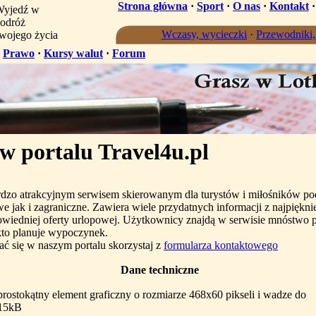
Strona główna
·
Sport
·
O nas
·
Kontakt
yjedź w
odróż
Wczasy, wycieczki
·
Przewodniki
wojego życia
·
Prawo
·
Kursy walut
·
Forum
 portalu Travel4u.pl
rdzo atrakcyjnym serwisem skierowanym dla turystów i miłośników po
 jak i zagraniczne. Zawiera wiele przydatnych informacji z najpiękni
owiedniej oferty urlopowej. Użytkownicy znajdą w serwisie mnóstwo
to planuje wypoczynek.
ać się w naszym portalu skorzystaj z
formularza kontaktowego
Dane techniczne
prostokątny element graficzny o rozmiarze 468x60 pikseli i wadze do
15kB