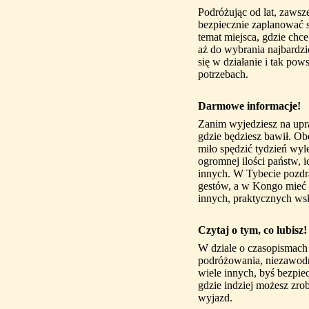
Podróżując od lat, zawsz
bezpiecznie zaplanować 
temat miejsca, gdzie chce
aż do wybrania najbardzi
się w działanie i tak pows
potrzebach.
Darmowe informacje!
Zanim wyjedziesz na upra
gdzie będziesz bawił. Ob
miło spędzić tydzień wyle
ogromnej ilości państw, i
innych. W Tybecie pozdr
gestów, a w Kongo mieć w
innych, praktycznych wsk
Czytaj o tym, co lubisz!
W dziale o czasopismach 
podróżowania, niezawodne
wiele innych, byś bezpiec
gdzie indziej możesz zr
wyjazd.