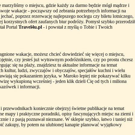
e marzyliśmy o miejscu, gdzie każdy za darmo będzie mógł mądrze i
swoje wakacje - począwszy od zebrania potrzebnych informacji na
 jechać, poprzez rezerwację najlepszego noclegu czy biletu lotniczego,
ej korzystnych ofert zaufanych biur podróży. Pomysł szybko przerodził
tał Portal
Travel4u.pl
- i powstał z myślą o Tobie i Twoich
gnione wakacje, możesz chcieć dowiedzieć się więcej o miejscu,
ojętnie, czy jesteś już wytrawnym podróżnikiem, czy po prostu chcesz
gując się na plaży, znajdziesz tu aktualne informacje na temat
ch kultur, ludzi, zwyczajów i obyczajów, specjałów kuchni i wielu
awiają się pokazaniem języka, w Maroko lepiej nie pokazywać kilku
izę wykupioną wcześniej - jeden klik dzieli Cię od tych i miliona
azówek i informacji.
i przewodnikach koniecznie obejrzyj świetne publikacje na temat
 mapy i praktyczne poradniki, opisy fascynujących miejsc na ziemi i
znie i z pasją poznawał nieznane. W sklepie szybko, łatwo i taniej niż
obić zakupy, by potem na ulubionej kanapie planować wyjątkowy