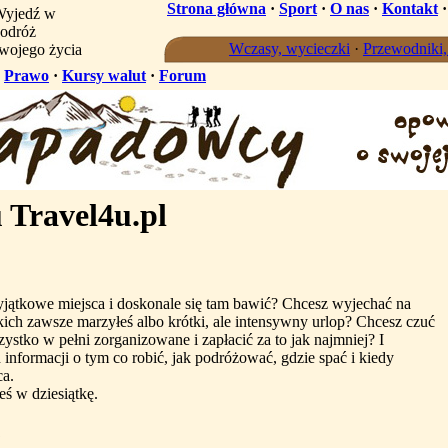
Strona główna
·
Sport
·
O nas
·
Kontakt
yjedź w
odróż
Wczasy, wycieczki
·
Przewodniki
wojego życia
·
Prawo
·
Kursy walut
·
Forum
 Travel4u.pl
ątkowe miejsca i doskonale się tam bawić? Chcesz wyjechać na
kich zawsze marzyłeś albo krótki, ale intensywny urlop? Chcesz czuć
ystko w pełni zorganizowane i zapłacić za to jak najmniej? I
 informacji o tym co robić, jak podróżować, gdzie spać i kiedy
ca.
łeś w dziesiątkę.
?