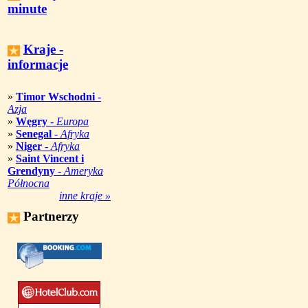
minute
Kraje -
informacje
»
Timor Wschodni
-
Azja
»
Węgry
-
Europa
»
Senegal
-
Afryka
»
Niger
-
Afryka
»
Saint Vincent i
Grendyny
-
Ameryka
Północna
inne kraje »
Partnerzy