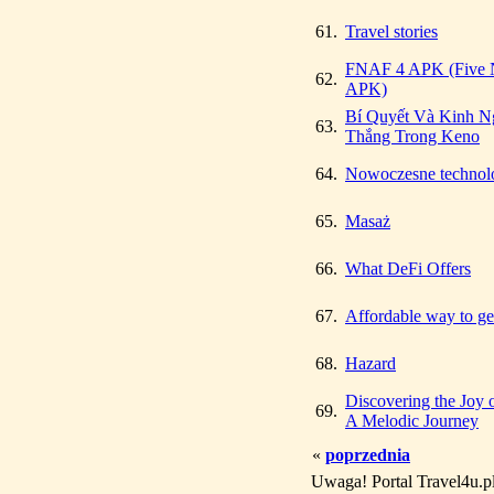
61.
Travel stories
FNAF 4 APK (Five Ni
62.
APK)
Bí Quyết Và Kinh N
63.
Thắng Trong Keno
64.
Nowoczesne technol
65.
Masaż
66.
What DeFi Offers
67.
Affordable way to get
68.
Hazard
Discovering the Joy 
69.
A Melodic Journey
«
poprzednia
Uwaga! Portal Travel4u.p