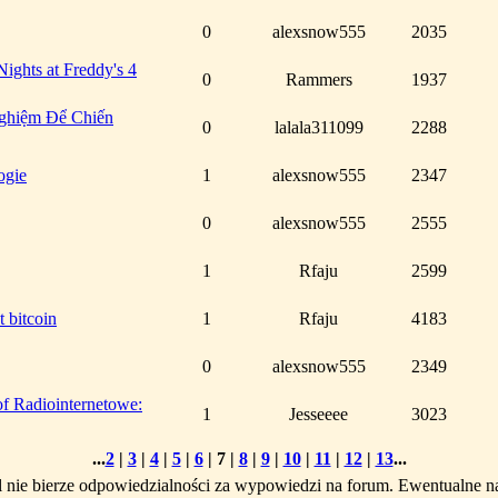
0
alexsnow555
2035
ghts at Freddy's 4
0
Rammers
1937
ghiệm Để Chiến
0
lalala311099
2288
ogie
1
alexsnow555
2347
0
alexsnow555
2555
1
Rfaju
2599
 bitcoin
1
Rfaju
4183
0
alexsnow555
2349
of Radiointernetowe:
1
Jesseeee
3023
...
2
|
3
|
4
|
5
|
6
|
7
|
8
|
9
|
10
|
11
|
12
|
13
...
l nie bierze odpowiedzialności za wypowiedzi na forum. Ewentualne n