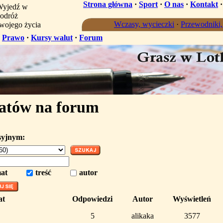
Strona główna
·
Sport
·
O nas
·
Kontakt
yjedź w
odróż
Wczasy, wycieczki
·
Przewodniki
wojego życia
·
Prawo
·
Kursy walut
·
Forum
atów na forum
syjnym:
at
treść
autor
at
Odpowiedzi
Autor
Wyświetleń
5
alikaka
3577