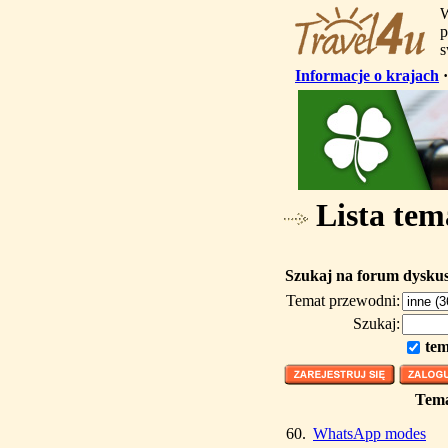
W
p
s
Informacje o krajach
Lista tem
Szukaj na forum dysku
Temat przewodni:
Szukaj:
tem
Tem
60.
WhatsApp modes