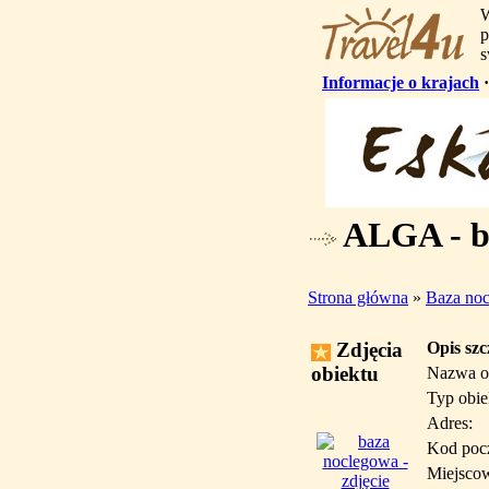
W
p
s
Informacje o krajach
ALGA - b
Strona główna
»
Baza no
Zdjęcia
Opis sz
obiektu
Nazwa o
Typ obie
Adres:
Kod poc
Miejsco