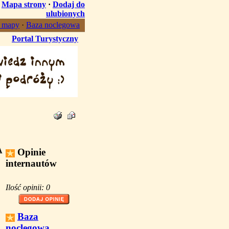
·
Mapa strony
·
Dodaj do
ulubionych
, mapy
·
Baza noclegowa
Portal Turystyczny
A
Opinie
internautów
Ilość opinii: 0
Baza
noclegowa