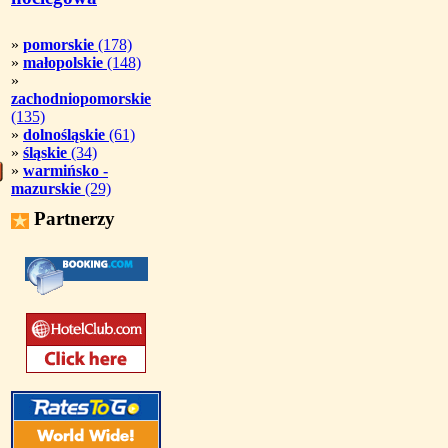
»
pomorskie
(178)
»
małopolskie
(148)
»
zachodniopomorskie
(135)
»
dolnośląskie
(61)
»
śląskie
(34)
»
warmińsko -
mazurskie
(29)
Partnerzy