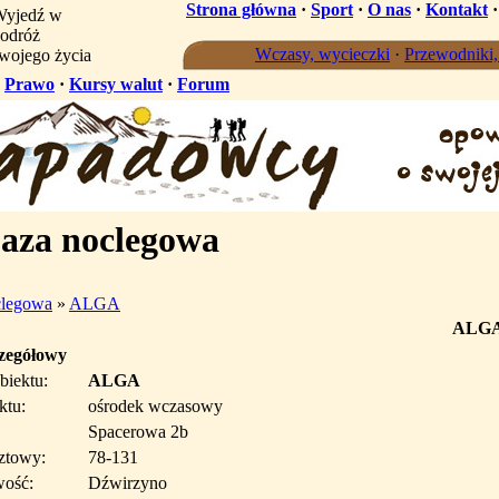
Strona główna
·
Sport
·
O nas
·
Kontakt
yjedź w
odróż
Wczasy, wycieczki
·
Przewodniki
wojego życia
·
Prawo
·
Kursy walut
·
Forum
aza noclegowa
clegowa
»
ALGA
ALG
czegółowy
biektu:
ALGA
ktu:
ośrodek wczasowy
Spacerowa 2b
ztowy:
78-131
wość:
Dźwirzyno