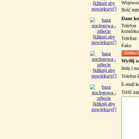
Wojewod
[kliknij aby
powiększyć]
Ilość mie
Dane ko
Telefon
komórko
[kliknij aby
Telefon:
powiększyć]
Faks:
Wyślij z
Imię i n
[kliknij aby
powiększyć]
Telefon 
E-mail k
Treść za
[kliknij aby
powiększyć]