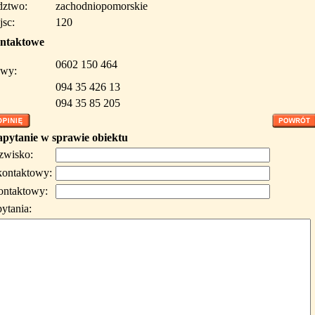
ztwo:
zachodniopomorskie
jsc:
120
ntaktowe
0602 150 464
wy:
094 35 426 13
094 35 85 205
apytanie w sprawie obiektu
azwisko:
kontaktowy:
ontaktowy:
pytania: