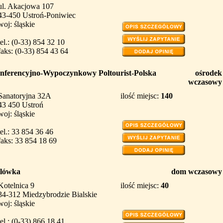
ul. Akacjowa 107
43-450 Ustroń-Poniwiec
woj: śląskie
tel.: (0-33) 854 32 10
faks: (0-33) 854 43 64
nferencyjno-Wypoczynkowy Poltourist-Polska
ośrodek
wczasowy
Sanatoryjna 32A
ilość miejsc:
140
43 450 Ustroń
woj: śląskie
tel.: 33 854 36 46
faks: 33 854 18 69
lówka
dom wczasowy
Kotelnica 9
ilość miejsc:
40
34-312 Miedzybrodzie Bialskie
woj: śląskie
tel.: (0-33) 866 18 41