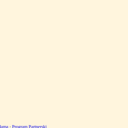
lama
·
Program Partnerski