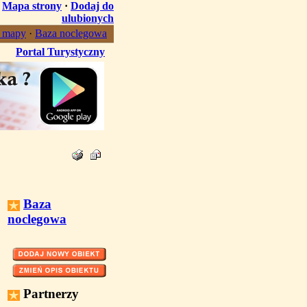
·
Mapa strony
·
Dodaj do
ulubionych
, mapy
·
Baza noclegowa
Portal Turystyczny
Baza
noclegowa
Partnerzy