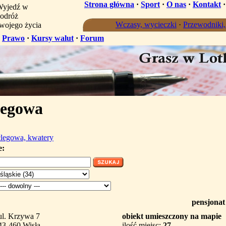
Strona główna
·
Sport
·
O nas
·
Kontakt
yjedź w
odróż
Wczasy, wycieczki
·
Przewodniki
wojego życia
·
Prawo
·
Kursy walut
·
Forum
legowa
legowa, kwatery
e:
pensjonat
ul. Krzywa 7
obiekt umieszczony na mapie
43-460 Wisła
ilość miejsc:
27