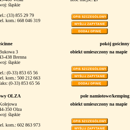
woj: śląskie
tel.: (33) 855 29 79
tel. kom.: 668 046 319
ościnne
pokój gościnny
Bukowa 3
obiekt umieszczony na mapie
43-438 Brenna
woj: śląskie
tel.: (0-33) 853 65 56
tel. kom.: 500 212 663
faks: (0-33) 853 65 56
kowy OLZA
pole namiotowe/kemping
Kolejowa
obiekt umieszczony na mapie
44-350 Olza
woj: śląskie
tel. kom.: 602 863 973