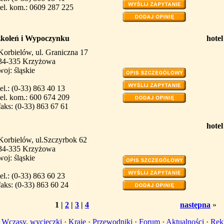
tel. kom.: 0609 287 225
oleń i Wypoczynku
hotel
Korbielów, ul. Graniczna 17
34-335 Krzyżowa
woj: śląskie
tel.: (0-33) 863 40 13
tel. kom.: 600 674 209
faks: (0-33) 863 67 61
hotel
Korbielów, ul.Szczyrbok 62
34-335 Krzyżowa
woj: śląskie
tel.: (0-33) 863 60 23
faks: (0-33) 863 60 24
1
|
2
|
3
|
4
następna
»
·
Wczasy, wycieczki
·
Kraje
·
Przewodniki
·
Forum
·
Aktualności
·
Rek