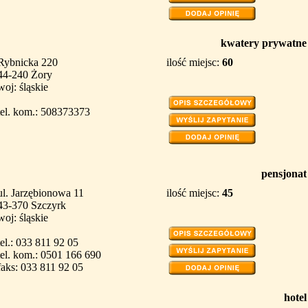
kwatery prywatne
Rybnicka 220
ilość miejsc:
60
44-240 Żory
woj: śląskie
tel. kom.: 508373373
pensjonat
ul. Jarzębionowa 11
ilość miejsc:
45
43-370 Szczyrk
woj: śląskie
tel.: 033 811 92 05
tel. kom.: 0501 166 690
faks: 033 811 92 05
hotel