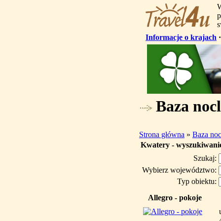
W
p
s
Informacje o krajach
Baza noc
Strona główna
»
Baza noc
Kwatery - wyszukiwani
Szukaj:
Wybierz województwo:
Typ obiektu:
Allegro - pokoje