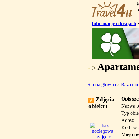
W
p
s
Informacje o krajach
Apartame
Strona główna
»
Baza no
Zdjęcia
Opis sz
obiektu
Nazwa o
Typ obie
Adres:
Kod poc
Miejsco