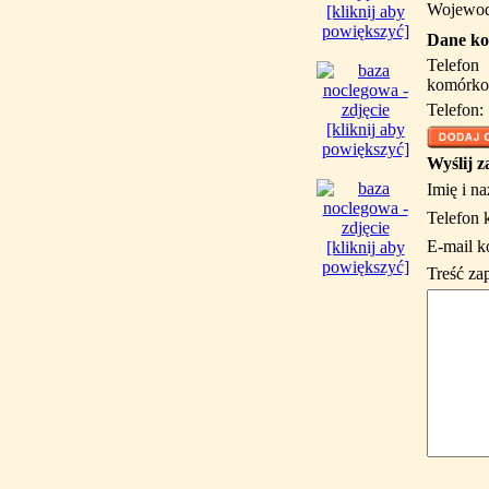
Wojewod
[kliknij aby
powiększyć]
Dane ko
Telefon
komórko
Telefon:
[kliknij aby
powiększyć]
Wyślij z
Imię i n
Telefon 
E-mail k
[kliknij aby
powiększyć]
Treść za