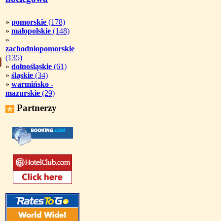
»
pomorskie
(178)
»
małopolskie
(148)
»
zachodniopomorskie
(135)
»
dolnośląskie
(61)
»
śląskie
(34)
»
warmińsko -
mazurskie
(29)
Partnerzy