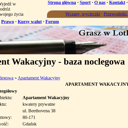
Strona główna
·
Sport
·
O nas
·
Kontakt
yjedź w
odróż
Wczasy, wycieczki
·
Przewodniki
wojego życia
·
Prawo
·
Kursy walut
·
Forum
nt Wakacyjny - baza noclegowa
clegowa
»
Apartament Wakacyjny
APARTAMENT WAKACYJN
czegółowy
biektu:
Apartament Wakacyjny
ktu:
kwatery prywatne
ul. Beethovena 38
ztowy:
80-171
wość:
Gdańsk