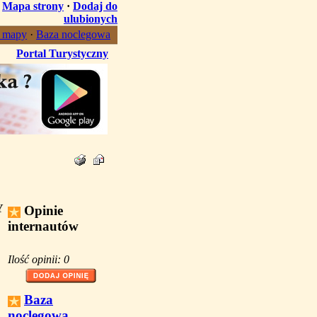
·
Mapa strony
·
Dodaj do
ulubionych
, mapy
·
Baza noclegowa
Portal Turystyczny
Y
Opinie
internautów
Ilość opinii: 0
Baza
noclegowa