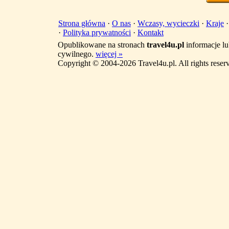
Strona główna
·
O nas
·
Wczasy, wycieczki
·
Kraje
·
Polityka prywatności
·
Kontakt
Opublikowane na stronach
travel4u.pl
informacje lu
cywilnego.
więcej »
Copyright © 2004-2026 Travel4u.pl. All rights reser