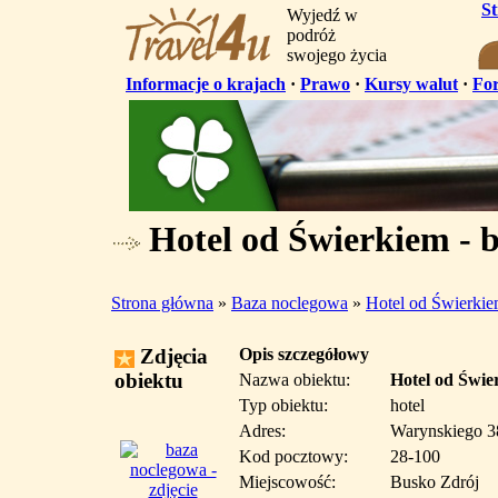
S
Wyjedź w
podróż
swojego życia
Informacje o krajach
·
Prawo
·
Kursy walut
·
Fo
Hotel od Świerkiem - 
Strona główna
»
Baza noclegowa
»
Hotel od Świerki
Zdjęcia
Opis szczegółowy
obiektu
Nazwa obiektu:
Hotel od Świe
Typ obiektu:
hotel
Adres:
Warynskiego 3
Kod pocztowy:
28-100
Miejscowość:
Busko Zdrój