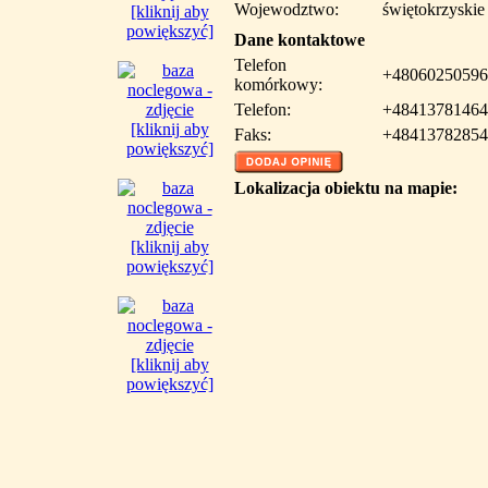
Wojewodztwo:
świętokrzyskie
[kliknij aby
powiększyć]
Dane kontaktowe
Telefon
+48060250596
komórkowy:
Telefon:
+48413781464
[kliknij aby
Faks:
+48413782854
powiększyć]
Lokalizacja obiektu na mapie:
[kliknij aby
powiększyć]
[kliknij aby
powiększyć]