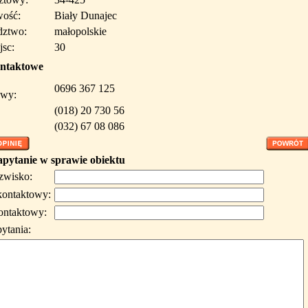
wość:
Biały Dunajec
ztwo:
małopolskie
jsc:
30
ntaktowe
0696 367 125
wy:
(018) 20 730 56
(032) 67 08 086
apytanie w sprawie obiektu
azwisko:
kontaktowy:
ontaktowy:
pytania: