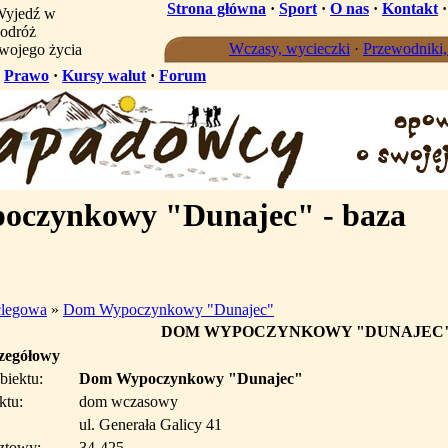
Strona główna
·
Sport
·
O nas
·
Kontakt
yjedź w
odróż
Wczasy, wycieczki
·
Przewodniki
wojego życia
·
Prawo
·
Kursy walut
·
Forum
czynkowy "Dunajec" - baza
clegowa
»
Dom Wypoczynkowy "Dunajec"
DOM WYPOCZYNKOWY "DUNAJEC
czegółowy
biektu:
Dom Wypoczynkowy "Dunajec"
ktu:
dom wczasowy
ul. Generała Galicy 41
ztowy:
34-425