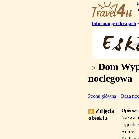
W
p
s
Informacje o krajach
Dom Wypo
noclegowa
Strona główna
»
Baza no
Zdjęcia
Opis sz
obiektu
Nazwa o
Typ obie
Adres:
Kod poc