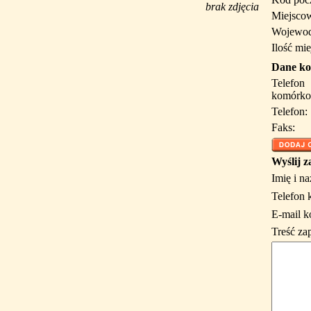
brak zdjęcia
Miejsco
Wojewod
Ilość mie
Dane ko
Telefon
komórko
Telefon:
Faks:
Wyślij z
Imię i n
Telefon 
E-mail k
Treść za