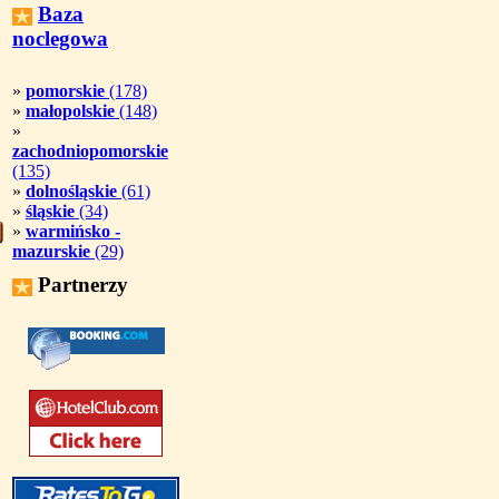
Baza
noclegowa
»
pomorskie
(178)
»
małopolskie
(148)
»
zachodniopomorskie
(135)
»
dolnośląskie
(61)
»
śląskie
(34)
»
warmińsko -
mazurskie
(29)
Partnerzy