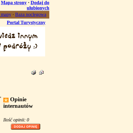
·
Mapa strony
·
Dodaj do
ulubionych
, mapy
·
Baza noclegowa
Portal Turystyczny
"
Opinie
internautów
Ilość opinii: 0