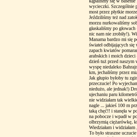
kąpalismy się w basenie 
wycieczki. Szczególnie 
most przez płytkie morze
Jeździliśmy też nad zat
morzu nurkowaliśmy sobi
głaskaliśmy po głowach (
nic nam nie zrobiły!). W
Manama bardzo mi się po
świateł odbijających się 
zapach kwiatów pomarań
arabskich i moich dziec
dzień tuż przed naszym 
wyspę niedaleko Bahrajn
km, jechaliśmy przez mia
Jak głupio byłoby tu zg
przeczucie! Po wyjechan
niedużo, ale jednak!) Dr
ujechaniu paru kilometr
nie widziałam tak wielki
nagle ... jakieś 100 m p
taką chęć!! i stanęła w 
na pobocze i wpadł w p
olbrzymią ciężarówkę, kt
Wiedziałam i widziałam 
To było straszne uczucie