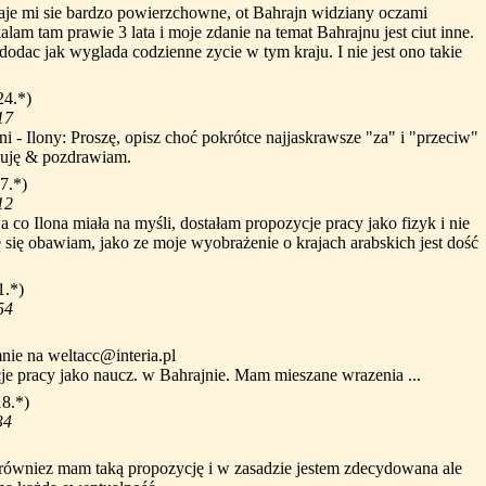
je mi sie bardzo powierzchowne, ot Bahrajn widziany oczami
alam tam prawie 3 lata i moje zdanie na temat Bahrajnu jest ciut inne.
dac jak wyglada codzienne zycie w tym kraju. I nie jest ono takie
24.*)
17
 - Ilony: Proszę, opisz choć pokrótce najjaskrawsze "za" i "przeciw"
kuję & pozdrawiam.
7.*)
12
a co Ilona miała na myśli, dostałam propozycje pracy jako fizyk i nie
 się obawiam, jako ze moje wyobrażenie o krajach arabskich jest dość
1.*)
54
nie na weltacc@interia.pl
cje pracy jako naucz. w Bahrajnie. Mam mieszane wrazenia ...
18.*)
34
równiez mam taką propozycję i w zasadzie jestem zdecydowana ale