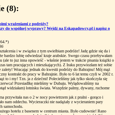
e (8):
woimi wrażeniami z podróży?
szy do wspólnej wyprawy?
Wejdź na Eskapadowcy.pl i napisz o
164.*)
36
ztałcenia i w związku z tym uwielbiam podróże! Jadę gdzie się da i
 że bardzo lubię odwiedzać kraje arabskie. Swego czasu przebywałam
u (ale to juz inna opowieść - właśnie jestem w trakcie pisania książki o
zas tam pracujących i mieszkających). Z Iraku przywiozłam też sobie
 zalety! Wracając jednak do kwestii podróży do Bahrajnu! Mój mąż
czny kontrakt do pracy w Bahrajnie. Było to 6 lat temu czyli w 2002 r.
 to i my! Tzn. ja z dziećmi! Polecieliśmy jak tylko skończyła się
 czerwca! Przesiadlkę mieliśmy w Dubaju. Wylądowaliśmy na
dotąd widziałam) lotnisku świata. Wszędzie palmy, dywany, ruchome
a przywitała nas o 2 w nocy powietrzem jak z pralni - gorąco i
ało nam oddechu. Wycieraczki nie nadążały z wycieraniem pary
ach samochodu.
dużego hotelu z basenem w centrum miasta. Było cudownie! Rano