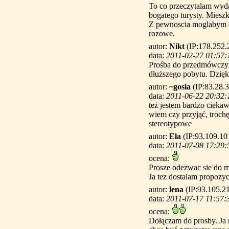
To co przeczytalam wyda
bogatego turysty. Mieszk
Z pewnoscia moglabym do
rozowe.
autor:
Nikt
(IP:178.252.
data:
2011-02-27 01:57:
Prośba do przedmówczyni
dłuższego pobytu. Dzię
autor:
~gosia
(IP:83.28.3
data:
2011-06-22 20:32:
też jestem bardzo ciekaw
wiem czy przyjąć, trochę
stereotypowe
autor:
Ela
(IP:93.109.10
data:
2011-07-08 17:29:
ocena:
Prosze odezwac sie do m
Ja tez dostalam propozy
autor:
lena
(IP:93.105.2
data:
2011-07-17 11:57:
ocena:
Dołączam do prosby. Ja 