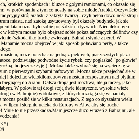
ch, krótkich spodenkach i bluzce z gołymi ramionami, co okazało się
m, w porównaniu z tym co nosiły na sobie młode Arabki. Oczywiście
radycyjny strój arabski z zakrytą twarzą - czyli pełna dowolność stroju
ntrum miasta, nad zatoką usytuowany był okazały budynek, jak sie
pełni lata można było sobie pojeździć na łyżwach. Niedaleko było
k w którym mozna było obejrzeć sobie pokaz tańczących delfinów czy
ienie (szkoda tlko trochę zwierząt). Bahrajn słynie z pereł. W
amie można obejrzeć w jaki sposób poławiano perły, a także
kiego.
 miastem, może pojechac na jedną z pięknych, piaszczystych plaż i
atoce, podziwiając podwodne życie rybek, czy pogłaskać "po głowie"
groźną, bo jeszcze żyję!). Można także wybrać się na wycieczkę w
zeum z pierwszymi szybami naftowymi. Można także przejechać sie w
kiej i dojechać wielokilometrowym mostem rozpostartym nad płytkim
iegnącej do Arabii. Dalsza droga jest możliwa, ale ja raczej, jako
łabym. W połowie tej drogi stoją dwie identyczne, wysokie wieże
, druga w Bahrajnie) widokowe, z których rozciąga się wspaniały
e można posilić sie w kilku restauracjach. Z tego co słyszałam wielu
 w lipcu i sierpniu ucieka do Europy w Alpy, aby się troche
ło! Mnie to nie przeszkadza.Mam jeszcze dużo wrażeń z Bahrajnu, ale
wodzenia!
3.*)
08