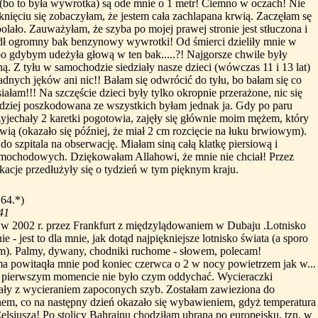
bo to była wywrotka) są ode mnie o 1 metr! Ciemno w oczach! Nie
knięciu się zobaczyłam, że jestem cała zachlapana krwią. Zaczęłam sę
bolało. Zauważyłam, że szyba po mojej prawej stronie jest stłuczona i
dł ogromny bak benzynowy wywrotki! Od śmierci dzieliły mnie w
bo gdybym udeżyła głową w ten bak.....?! Najgorsze chwile były
ą. Z tyłu w samochodzie siedziały nasze dzieci (wówczas 11 i 13 lat)
 Żadnych jęków ani nic!! Bałam się odwrócić do tyłu, bo bałam się co
łam!!! Na szczęście dzieci były tylko okropnie przerażone, nic się
rdziej poszkodowana ze wszystkich byłam jednak ja. Gdy po paru
zyjechały 2 karetki pogotowia, zajęły się głównie moim mężem, który
rwią (okazało się później, że miał 2 cm rozcięcie na łuku brwiowym).
o szpitala na obserwację. Miałam siną całą klatkę piersiową i
mochodowych. Dziękowałam Allahowi, że mnie nie chciał! Przez
acje przedłużyły się o tydzień w tym pięknym kraju.
164.*)
41
 w 2002 r. przez Frankfurt z międzylądowaniem w Dubaju .Lotnisko
 - jest to dla mnie, jak dotąd najpiękniejsze lotnisko świata (a sporo
łam). Palmy, dywany, chodniki ruchome - słowem, polecam!
a powitaqła mnie pod koniec czerwca o 2 w nocy powietrzem jak w...
 w pierwszym momencie nie było czym oddychać. Wycieraczki
ły z wycieraniem zapoconych szyb. Zostałam zawieziona do
nem, co na następny dzień okazało się wybawieniem, gdyż temperatura
elsjusza! Po stolicy Bahrajnu chodziłam ubrana po europejsku, tzn. w