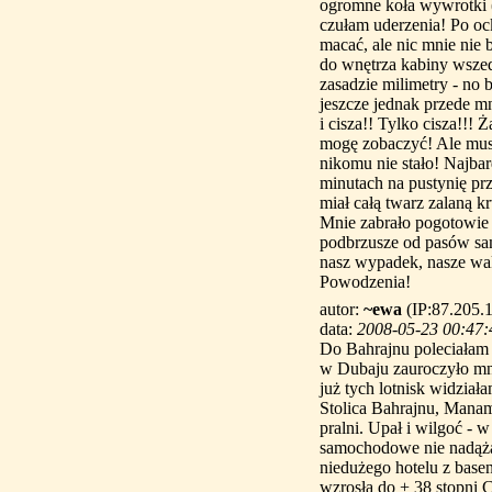
ogromne koła wywrotki (
czułam uderzenia! Po oc
macać, ale nic mnie nie 
do wnętrza kabiny wsze
zasadzie milimetry - no 
jeszcze jednak przede mn
i cisza!! Tylko cisza!!!
mogę zobaczyć! Ale musia
nikomu nie stało! Najba
minutach na pustynię pr
miał całą twarz zalaną k
Mnie zabrało pogotowie d
podbrzusze od pasów sa
nasz wypadek, nasze wak
Powodzenia!
autor:
~ewa
(IP:87.205.
data:
2008-05-23 00:47:
Do Bahrajnu poleciałam
w Dubaju zauroczyło mnie
już tych lotnisk widzia
Stolica Bahrajnu, Manam
pralni. Upał i wilgoć -
samochodowe nie nadąża
niedużego hotelu z base
wzrosła do + 38 stopni C