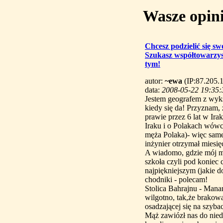
Wasze opini
Chcesz podzielić się s
Szukasz współtowarzy
tym!
autor:
~ewa
(IP:87.205.
data:
2008-05-22 19:35:
Jestem geografem z wyks
kiedy się da! Przyznam,
prawie przez 6 lat w Irak
Iraku i o Polakach wówc
męża Polaka)- więc same
inżynier otrzymał miesię
A wiadomo, gdzie mój mąż
szkoła czyli pod koniec
najpiękniejszym (jakie 
chodniki - polecam!
Stolica Bahrajnu - Manam
wilgotno, tak,że brakow
osadzającej się na szyb
Mąż zawiózł nas do nie