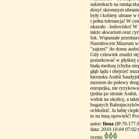
sukienkach na ramiączka
dosyć skromnym ubranie
były i kobiety ubrane w t
i pełna tolerancja! W ce
okazało - lodowisko! W 
także akwarium oraz cyr
fok. Wspaniałe przedstaw
Narodowym Muzeum w Man
"zajrzeć" do domu arabs
Gdy człowiek znudzi się
ponurkować w płytkiej z
białą meduzę (chyba nie
głąb lądu i obejrzeć mu
kierunku Arabii Saudyjs
morzem do połowy drogi b
europejka, nie ryzykowa
(jedna po stronie Arabii
widok na okolicę, a takż
bogatych Bahrajnczyków,
ochłodzić. Ja lubię ciep
to na inną opowieść! Po
autor:
Ilona
(IP:70.177.9
data:
2010-10-04 07:02:
ocena: