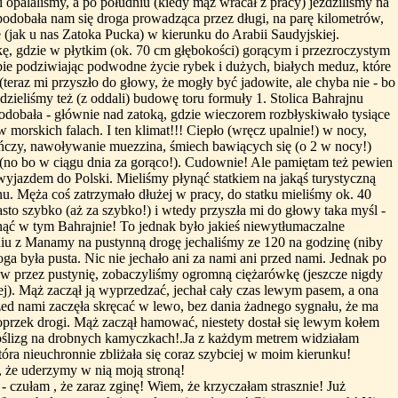
i opalaliśmy, a po południu (kiedy mąż wracał z pracy) jeździliśmy na
podobała nam się droga prowadząca przez długi, na parę kilometrów,
 (jak u nas Zatoka Pucka) w kierunku do Arabii Saudyjskiej.
okę, gdzie w płytkim (ok. 70 cm głębokości) gorącym i przezroczystym
e podziwiając podwodne życie rybek i dużych, białych meduz, które
teraz mi przyszło do głowy, że mogły być jadowite, ale chyba nie - bo
idzieliśmy też (z oddali) budowę toru formuły 1. Stolica Bahrajnu
dobała - głównie nad zatoką, gdzie wieczorem rozbłyskiwało tysiące
w morskich falach. I ten klimat!!! Ciepło (wręcz upalnie!) w nocy,
czy, nawoływanie muezzina, śmiech bawiących się (o 2 w nocy!)
i (no bo w ciągu dnia za gorąco!). Cudownie! Ale pamiętam też pewien
wyjazdem do Polski. Mieliśmy płynąć statkiem na jakąś turystyczną
u. Męża coś zatrzymało dłużej w pracy, do statku mieliśmy ok. 40
sto szybko (aż za szybko!) i wtedy przyszła mi do głowy taka myśl -
inąć w tym Bahrajnie! To jednak było jakieś niewytłumaczalne
iu z Manamy na pustynną drogę jechaliśmy ze 120 na godzinę (niby
oga była pusta. Nic nie jechało ani za nami ani przed nami. Jednak po
ów przez pustynię, zobaczyliśmy ogromną ciężarówkę (jeszcze nigdy
ej). Mąż zaczął ją wyprzedzać, jechał cały czas lewym pasem, a ona
rzed nami zaczęła skręcać w lewo, bez dania żadnego sygnału, że ma
poprzek drogi. Mąż zaczął hamować, niestety dostał się lewym kołem
oślizg na drobnych kamyczkach!.Ja z każdym metrem widziałam
óra nieuchronnie zbliżała się coraz szybciej w moim kierunku!
, że uderzymy w nią moją stroną!
 - czułam , że zaraz zginę! Wiem, że krzyczałam strasznie! Już