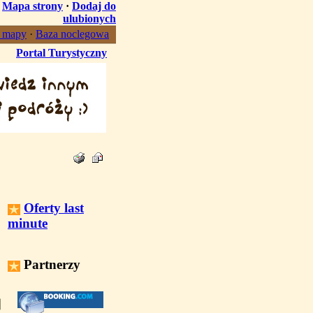
·
Mapa strony
·
Dodaj do
ulubionych
, mapy
·
Baza noclegowa
Portal Turystyczny
Oferty last
minute
Partnerzy