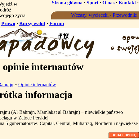
Strona główna
·
Sport
·
O nas
·
Kontakt
yjedź w
odróż
Wczasy, wycieczki
·
Przewodniki
wojego życia
·
Prawo
·
Kursy walut
·
Forum
 opinie internautów
Bahrajn
»
Opinie internautów
rótka informacja
rajnu (Al-Bahrajn, Mamlakat al-Bahrajn) – niewielkie państwo
pelagu w Zatoce Perskiej.
na 5 gubernatorstw: Capital, Central, Muharraq, Northern i największe