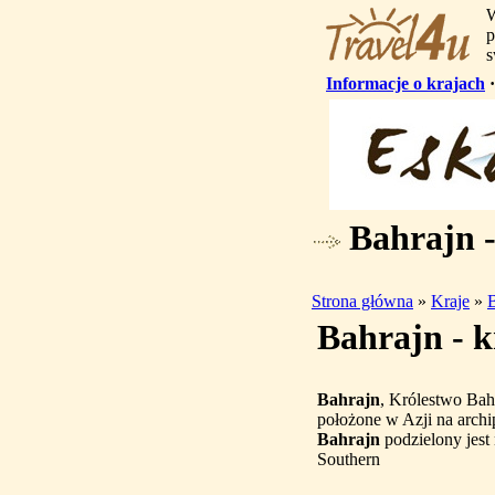
W
p
s
Informacje o krajach
Bahrajn -
Strona główna
»
Kraje
»
Bahrajn - k
Bahrajn
, Królestwo Bah
położone w Azji na archi
Bahrajn
podzielony jest 
Southern