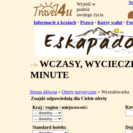
S
Wyjedź w
podróż
swojego życia
Informacje o krajach
·
Prawo
·
Kursy walut
·
Fo
WCZASY, WYCIECZK
MINUTE
Strona główna
»
Oferty turystyczne
» Wyszukiwarka
Znajdź odpowiednią dla Ciebie ofertę
Kod
Kraj / region / miejscowość:
Standard hotelu:
Doj