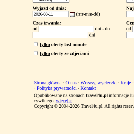
Wyjazd od dnia:
Naj
(rrrr-mm-dd)
Czas trwania:
Cen
od
dni - do
od
dni
tylko
oferty last minute
tylko
oferty ze zdjeciami
Strona główna
·
O nas
·
Wczasy, wycieczki
·
Kraje
·
Polityka prywatności
·
Kontakt
Opublikowane na stronach
travel4u.pl
informacje lu
cywilnego.
więcej »
Copyright © 2004-2026 Travel4u.pl. All rights reser