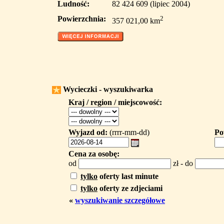
Ludność:
82 424 609 (lipiec 2004)
Powierzchnia:
2
357 021,00 km
Wycieczki - wyszukiwarka
Kraj / region / miejscowość:
Wyjazd od:
(rrrr-mm-dd)
Po
Cena za osobę:
od
zł - do
tylko
oferty last minute
tylko
oferty ze zdjeciami
«
wyszukiwanie szczegółowe