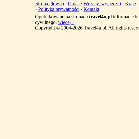
Strona główna
·
O nas
·
Wczasy, wycieczki
·
Kraje
·
Polityka prywatności
·
Kontakt
Opublikowane na stronach
travel4u.pl
informacje lu
cywilnego.
więcej »
Copyright © 2004-2026 Travel4u.pl. All rights reser