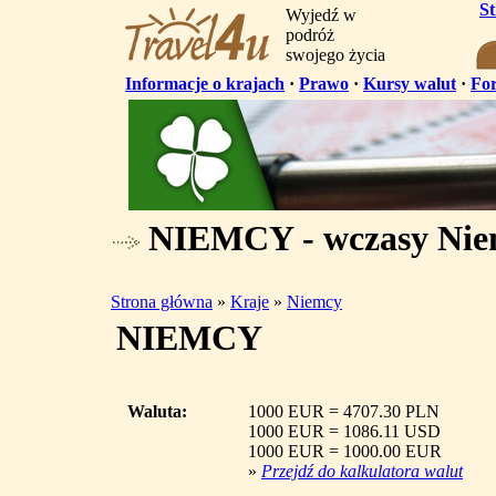
S
Wyjedź w
podróż
swojego życia
Informacje o krajach
·
Prawo
·
Kursy walut
·
Fo
NIEMCY - wczasy Nie
Strona główna
»
Kraje
»
Niemcy
NIEMCY
Waluta:
1000 EUR = 4707.30 PLN
1000 EUR = 1086.11 USD
1000 EUR = 1000.00 EUR
»
Przejdź do kalkulatora walut