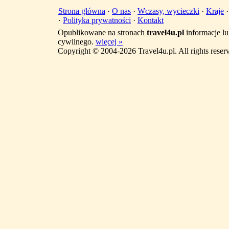
Strona główna
·
O nas
·
Wczasy, wycieczki
·
Kraje
·
Polityka prywatności
·
Kontakt
Opublikowane na stronach
travel4u.pl
informacje lu
cywilnego.
więcej »
Copyright © 2004-2026 Travel4u.pl. All rights reser