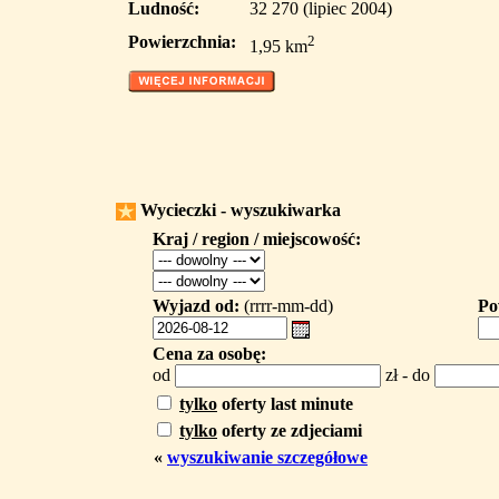
Ludność:
32 270 (lipiec 2004)
Powierzchnia:
2
1,95 km
Wycieczki - wyszukiwarka
Kraj / region / miejscowość:
Wyjazd od:
(rrrr-mm-dd)
Po
Cena za osobę:
od
zł - do
tylko
oferty last minute
tylko
oferty ze zdjeciami
«
wyszukiwanie szczegółowe