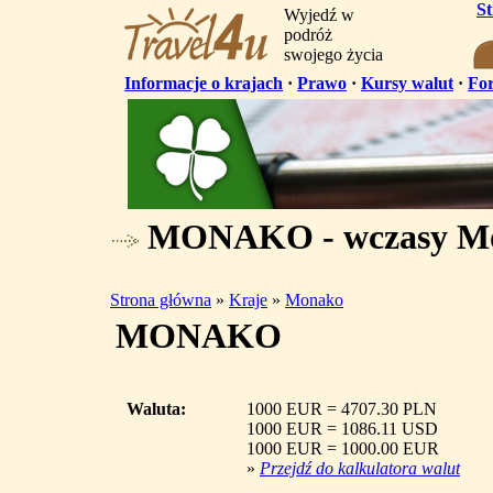
S
Wyjedź w
podróż
swojego życia
Informacje o krajach
·
Prawo
·
Kursy walut
·
Fo
MONAKO - wczasy M
Strona główna
»
Kraje
»
Monako
MONAKO
Waluta:
1000 EUR = 4707.30 PLN
1000 EUR = 1086.11 USD
1000 EUR = 1000.00 EUR
»
Przejdź do kalkulatora walut