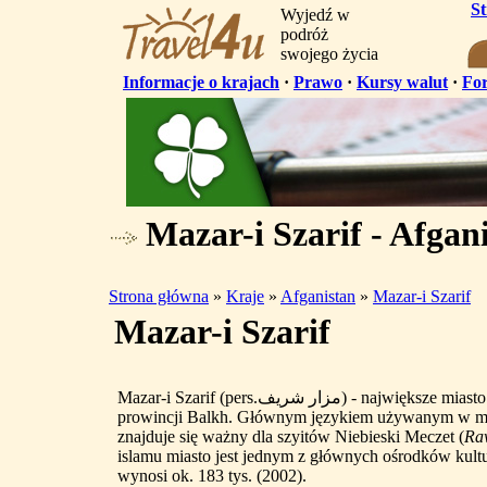
S
Wyjedź w
podróż
swojego życia
Informacje o krajach
·
Prawo
·
Kursy walut
·
Fo
Mazar-i Szarif - Afgan
Strona główna
»
Kraje
»
Afganistan
»
Mazar-i Szarif
Mazar-i Szarif
Mazar-i Szarif (pers.مزار شریف) - największe miasto w północnym Afganistanie, stolica
prowincji Balkh. Głównym językiem używanym w mie
znajduje się ważny dla szyitów Niebieski Meczet (
Raw
islamu miasto jest jednym z głównych ośrodków kult
wynosi ok. 183 tys. (2002).