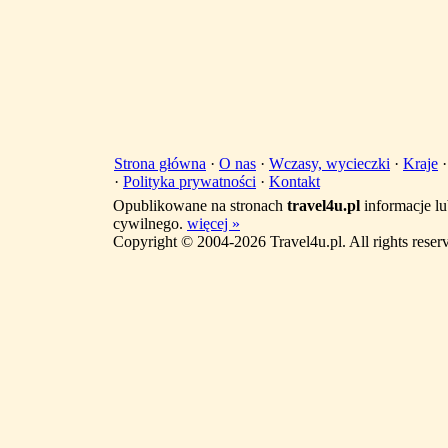
Strona główna
·
O nas
·
Wczasy, wycieczki
·
Kraje
·
Polityka prywatności
·
Kontakt
Opublikowane na stronach
travel4u.pl
informacje lu
cywilnego.
więcej »
Copyright © 2004-2026 Travel4u.pl. All rights reser