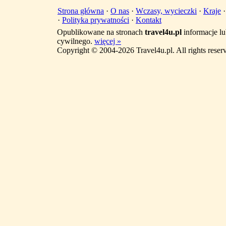
Strona główna
·
O nas
·
Wczasy, wycieczki
·
Kraje
·
Polityka prywatności
·
Kontakt
Opublikowane na stronach
travel4u.pl
informacje lu
cywilnego.
więcej »
Copyright © 2004-2026 Travel4u.pl. All rights reser