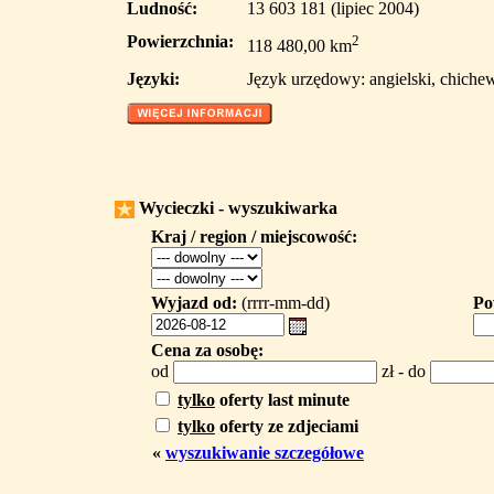
Ludność:
13 603 181 (lipiec 2004)
Powierzchnia:
2
118 480,00 km
Języki:
Język urzędowy: angielski, chiche
Wycieczki - wyszukiwarka
Kraj / region / miejscowość:
Wyjazd od:
(rrrr-mm-dd)
Po
Cena za osobę:
od
zł - do
tylko
oferty last minute
tylko
oferty ze zdjeciami
«
wyszukiwanie szczegółowe