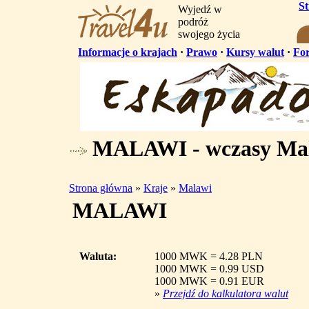
S
Wyjedź w
podróż
swojego życia
Informacje o krajach
·
Prawo
·
Kursy walut
·
Fo
MALAWI - wczasy Ma
Strona główna
»
Kraje
»
Malawi
MALAWI
Waluta:
1000 MWK = 4.28 PLN
1000 MWK = 0.99 USD
1000 MWK = 0.91 EUR
»
Przejdź do kalkulatora walut