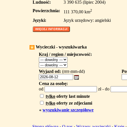
Ludność:
3 390 635 (lipiec 2004)
Powierzchnia:
2
111 370,00 km
Języki:
Język urzędowy: angielski
Wycieczki - wyszukiwarka
Kraj / region / miejscowość:
Wyjazd od:
(rrrr-mm-dd)
Po
Cena za osobę:
od
zł - do
tylko
oferty last minute
tylko
oferty ze zdjeciami
«
wyszukiwanie szczegółowe
Strona główna
·
O nas
·
Wczasy, wycieczki
·
Kraje