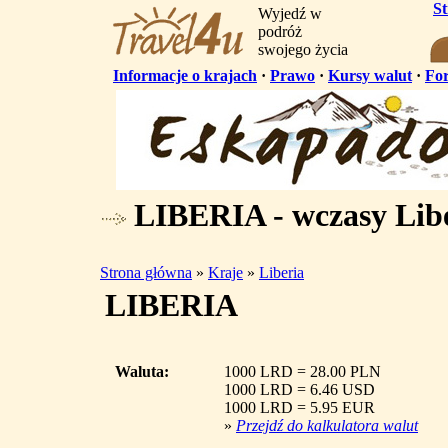
S
Wyjedź w
podróż
swojego życia
Informacje o krajach
·
Prawo
·
Kursy walut
·
Fo
LIBERIA - wczasy Lib
Strona główna
»
Kraje
»
Liberia
LIBERIA
Waluta:
1000 LRD = 28.00 PLN
1000 LRD = 6.46 USD
1000 LRD = 5.95 EUR
»
Przejdź do kalkulatora walut