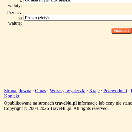
z
waluty:
Przelicz
na
walutę:
Strona główna
·
O nas
·
Wczasy, wycieczki
·
Kraje
·
Przewodniki
·
Kontakt
Opublikowane na stronach
travel4u.pl
informacje lub ceny nie sta
Copyright © 2004-2026 Travel4u.pl. All rights reserved.