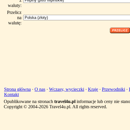
z
waluty:
Przelicz
na
walutę:
Strona główna
·
O nas
·
Wczasy, wycieczki
·
Kraje
·
Przewodniki
·
Kontakt
Opublikowane na stronach
travel4u.pl
informacje lub ceny nie sta
Copyright © 2004-2026 Travel4u.pl. All rights reserved.