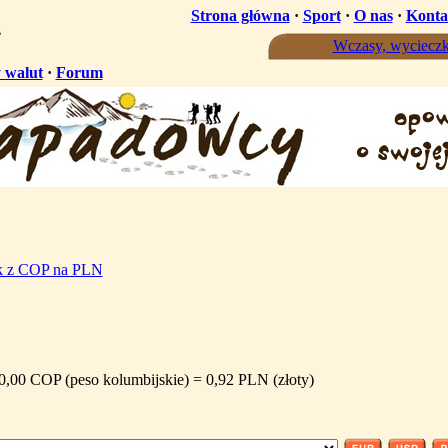
Strona główna
·
Sport
·
O nas
·
Konta
ż
Wczasy, wycieczk
 walut
·
Forum
ik z COP na PLN
0,00 COP (peso kolumbijskie) = 0,92 PLN (złoty)