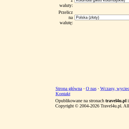
z
waluty:
Przelicz
na
walutę:
Strona główna
·
O nas
·
Wczasy, wyciec
Kontakt
Opublikowane na stronach
travel4u.pl
i
Copyright © 2004-2026 Travel4u.pl. All 