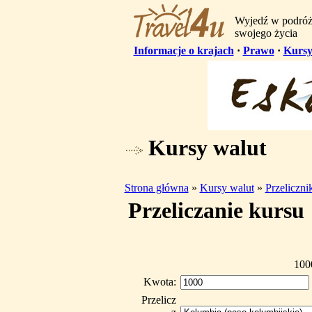
Wyjedź w podró
swojego życia
Informacje o krajach
·
Prawo
·
Kursy
Kursy walut
Strona główna
»
Kursy walut
»
Przeliczn
Przeliczanie kursu
100
Kwota:
Przelicz