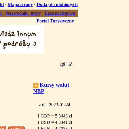
kt
·
Mapa strony
·
Dodaj do ulubionych
i
·
Przewodniki, mapy
·
Baza noclegowa
Portal Turystyczny
Kursy walut
NBP
z dn. 2023-01-24
1 GBP
=
5,3443 zł
1 USD
=
4,3341 zł
1 EUR
=
4,7073 zł