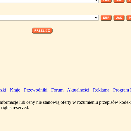
zki
·
Kraje
·
Przewodniki
·
Forum
·
Aktualności
·
Reklama
·
Program P
nformacje lub ceny nie stanowią oferty w rozumieniu przepisów kode
rights reserved.