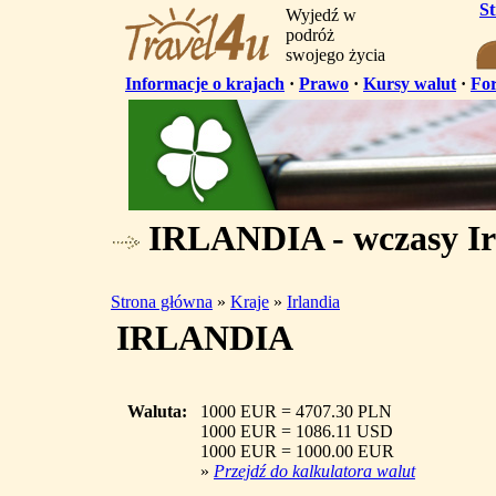
S
Wyjedź w
podróż
swojego życia
Informacje o krajach
·
Prawo
·
Kursy walut
·
Fo
IRLANDIA - wczasy Ir
Strona główna
»
Kraje
»
Irlandia
IRLANDIA
Waluta:
1000 EUR = 4707.30 PLN
1000 EUR = 1086.11 USD
1000 EUR = 1000.00 EUR
»
Przejdź do kalkulatora walut