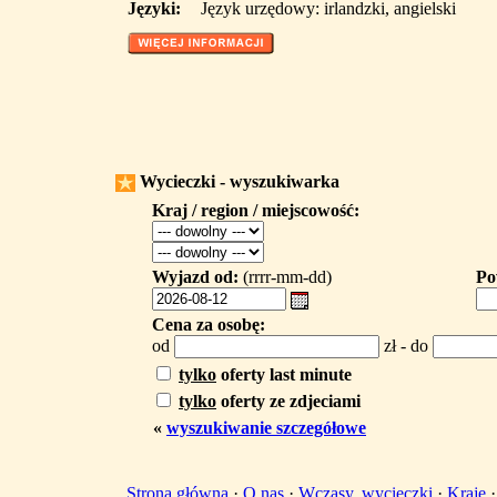
Języki:
Język urzędowy: irlandzki, angielski
Wycieczki - wyszukiwarka
Kraj / region / miejscowość:
Wyjazd od:
(rrrr-mm-dd)
Po
Cena za osobę:
od
zł - do
tylko
oferty last minute
tylko
oferty ze zdjeciami
«
wyszukiwanie szczegółowe
Strona główna
·
O nas
·
Wczasy, wycieczki
·
Kraje