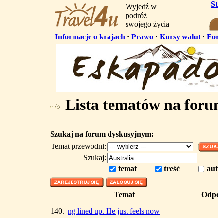
S
Wyjedź w
podróż
swojego życia
Informacje o krajach
·
Prawo
·
Kursy walut
·
Fo
Lista tematów na for
Szukaj na forum dyskusyjnym:
Temat przewodni:
Szukaj:
temat
treść
aut
Temat
Odpo
140.
ng lined up. He just feels now