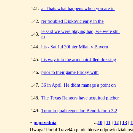
141.
a. Thats what happens when you are in
142.
rer troubled Djokovic early in the
le said we were playing bad, we were still
143.
ra
144.
hts - Sat Jul 30Inter Milan v Bayern
145.
his way into the armchair-filled dressing
146.
prior to their game Friday with
147.
36 in April. He didnt manage a point on
148.
The Texas Rangers have acquired pitcher
149.
Toronto goalkeeper Joe Bendik for a 2-2
«
poprzednia
...
10
|
11
|
12
|
13
|
1
Uwaga! Portal Travel4u.pl nie bierze odpowiedzialno