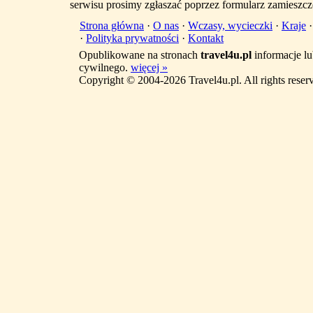
serwisu prosimy zgłaszać poprzez formularz zamieszcz
Strona główna
·
O nas
·
Wczasy, wycieczki
·
Kraje
·
Polityka prywatności
·
Kontakt
Opublikowane na stronach
travel4u.pl
informacje lu
cywilnego.
więcej »
Copyright © 2004-2026 Travel4u.pl. All rights reser