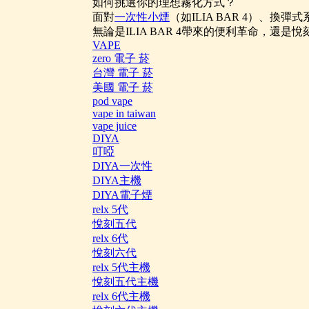
如何挑選你的理想霧化方式？
面對
一次性小煙
（如ILIA BAR 4）、換
無論是ILIA BAR 4帶來的便利革命
VAPE
zero 電子 菸
台灣 電子 菸
美國 電子 菸
pod vape
vape in taiwan
vape juice
DIYA
叮啞
DIYA一次性
DIYA主機
DIYA電子煙
relx 5代
悅刻五代
relx 6代
悅刻六代
relx 5代主機
悅刻五代主機
relx 6代主機