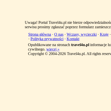
Uwaga! Portal Travel4u.pl nie bierze odpowiedzialno
serwisu prosimy zgłaszać poprzez formularz zamieszcz
Strona główna
·
O nas
·
Wczasy, wycieczki
·
Kraje
·
Polityka prywatności
·
Kontakt
Opublikowane na stronach
travel4u.pl
informacje lu
cywilnego.
więcej »
Copyright © 2004-2026 Travel4u.pl. All rights reser