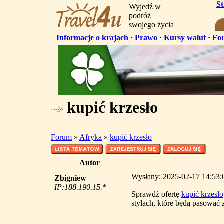
S
Wyjedź w
podróż
swojego życia
Informacje o krajach
·
Prawo
·
Kursy walut
·
Fo
kupić krzesło
Forum
»
Afryka
»
kupić krzesło
Autor
Wysłany: 2025-02-17 14:53:0
Zbigniew
IP:188.190.15.*
Sprawdź ofertę
kupić krzesło
stylach, które będą pasować