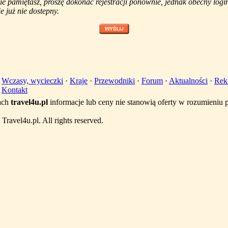
nie pamiętasz, proszę dokonać rejestracji ponownie, jednak obecny logi
e już nie dostepny.
·
Wczasy, wycieczki
·
Kraje
·
Przewodniki
·
Forum
·
Aktualności
·
Rek
·
Kontakt
ach
travel4u.pl
informacje lub ceny nie stanowią oferty w rozumieniu
ravel4u.pl. All rights reserved.