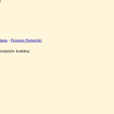
n
lama
·
Program Partnerski
 przepisów kodeksu