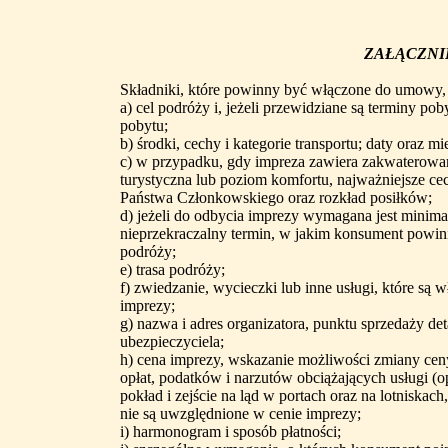
ZAŁĄCZNI
Składniki, które powinny być włączone do umowy, o
a) cel podróży i, jeżeli przewidziane są terminy po
pobytu;
b) środki, cechy i kategorie transportu; daty oraz m
c) w przypadku, gdy impreza zawiera zakwaterowanie
turystyczna lub poziom komfortu, najważniejsze c
Państwa Członkowskiego oraz rozkład posiłków;
d) jeżeli do odbycia imprezy wymagana jest minima
nieprzekraczalny termin, w jakim konsument powi
podróży;
e) trasa podróży;
f) zwiedzanie, wycieczki lub inne usługi, które są
imprezy;
g) nazwa i adres organizatora, punktu sprzedaży det
ubezpieczyciela;
h) cena imprezy, wskazanie możliwości zmiany ceny n
opłat, podatków i narzutów obciążających usługi (op
pokład i zejście na ląd w portach oraz na lotniskach,
nie są uwzględnione w cenie imprezy;
i) harmonogram i sposób płatności;