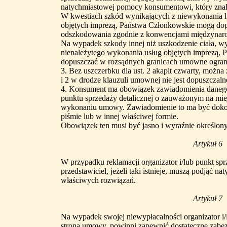
natychmiastowej pomocy konsumentowi, który znalaz
W kwestiach szkód wynikających z niewykonania l
objętych imprezą, Państwa Członkowskie mogą dop
odszkodowania zgodnie z konwencjami międzynarod
Na wypadek szkody innej niż uszkodzenie ciała, wy
nienależytego wykonania usług objętych imprezą,
dopuszczać w rozsądnych granicach umowne ogran
3. Bez uszczerbku dla ust. 2 akapit czwarty, można 
i 2 w drodze klauzuli umownej nie jest dopuszczaln
4. Konsument ma obowiązek zawiadomienia danego 
punktu sprzedaży detalicznej o zauważonym na mie
wykonaniu umowy. Zawiadomienie to ma być dokona
piśmie lub w innej właściwej formie.
Obowiązek ten musi być jasno i wyraźnie określo
Artykuł 6
W przypadku reklamacji organizator i/lub punkt sprz
przedstawiciel, jeżeli taki istnieje, muszą podjąć n
właściwych rozwiązań.
Artykuł 7
Na wypadek swojej niewypłacalności organizator i/l
stroną umowy, powinni zapewnić dostateczne zabez