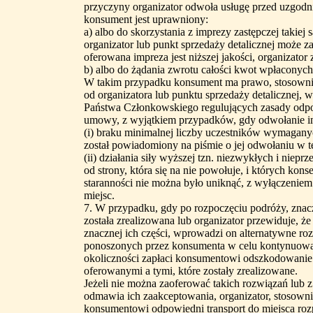
przyczyny organizator odwoła usługę przed uzgodn
konsument jest uprawniony:
a) albo do skorzystania z imprezy zastępczej takiej s
organizator lub punkt sprzedaży detalicznej może za
oferowana impreza jest niższej jakości, organizato
b) albo do żądania zwrotu całości kwot wpłacony
W takim przypadku konsument ma prawo, stosowni
od organizatora lub punktu sprzedaży detalicznej, 
Państwa Członkowskiego regulujących zasady odpo
umowy, z wyjątkiem przypadków, gdy odwołanie i
(i) braku minimalnej liczby uczestników wymagany
został powiadomiony na piśmie o jej odwołaniu w 
(ii) działania siły wyższej tzn. niezwykłych i niep
od strony, która się na nie powołuje, i których ko
staranności nie można było uniknąć, z wyłączeniem 
miejsc.
7. W przypadku, gdy po rozpoczęciu podróży, znacz
została zrealizowana lub organizator przewiduje, że
znacznej ich części, wprowadzi on alternatywne r
ponoszonych przez konsumenta w celu kontynuowan
okoliczności zapłaci konsumentowi odszkodowanie 
oferowanymi a tymi, które zostały zrealizowane.
Jeżeli nie można zaoferować takich rozwiązań lu
odmawia ich zaakceptowania, organizator, stosowni
konsumentowi odpowiedni transport do miejsca roz