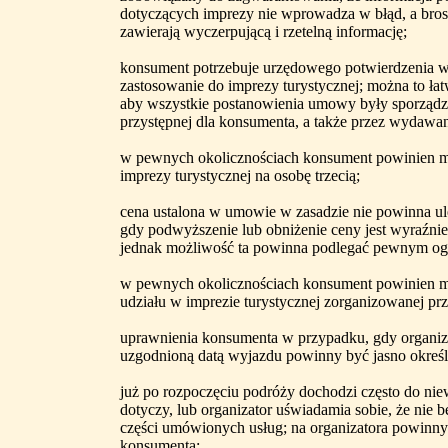
dotyczących imprezy nie wprowadza w błąd, a bro
zawierają wyczerpującą i rzetelną informację;
konsument potrzebuje urzędowego potwierdzenia
zastosowanie do imprezy turystycznej; można to ł
aby wszystkie postanowienia umowy były sporządzo
przystępnej dla konsumenta, a także przez wydawa
w pewnych okolicznościach konsument powinien mi
imprezy turystycznej na osobę trzecią;
cena ustalona w umowie w zasadzie nie powinna u
gdy podwyższenie lub obniżenie ceny jest wyraźni
jednak możliwość ta powinna podlegać pewnym og
w pewnych okolicznościach konsument powinien 
udziału w imprezie turystycznej zorganizowanej prz
uprawnienia konsumenta w przypadku, gdy organiza
uzgodnioną datą wyjazdu powinny być jasno określ
już po rozpoczęciu podróży dochodzi często do ni
dotyczy, lub organizator uświadamia sobie, że nie b
części umówionych usług; na organizatora powinn
konsumenta;