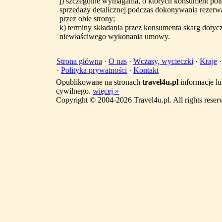
j) szczególne wymagania, o których konsument poin
sprzedaży detalicznej podczas dokonywania rezerwa
przez obie strony;
k) terminy składania przez konsumenta skarg doty
niewłaściwego wykonania umowy.
Strona główna
·
O nas
·
Wczasy, wycieczki
·
Kraje
·
Polityka prywatności
·
Kontakt
Opublikowane na stronach
travel4u.pl
informacje lu
cywilnego.
więcej »
Copyright © 2004-2026 Travel4u.pl. All rights reser