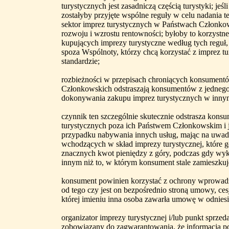
turystycznych jest zasadniczą częścią turystyki; je
zostałyby przyjęte wspólne reguły w celu nadania 
sektor imprez turystycznych w Państwach Członkow
rozwoju i wzrostu rentowności; byłoby to korzystne
kupujących imprezy turystyczne według tych reguł,
spoza Wspólnoty, którzy chcą korzystać z imprez 
standardzie;
rozbieżności w przepisach chroniących konsumen
Członkowskich odstraszają konsumentów z jedneg
dokonywania zakupu imprez turystycznych w inn
czynnik ten szczególnie skutecznie odstrasza kon
turystycznych poza ich Państwem Członkowskim i je
przypadku nabywania innych usług, mając na uwadz
wchodzących w skład imprezy turystycznej, które
znacznych kwot pieniędzy z góry, podczas gdy wyk
innym niż to, w którym konsument stale zamieszkuj
konsument powinien korzystać z ochrony wprowadzo
od tego czy jest on bezpośrednio stroną umowy, ce
której imieniu inna osoba zawarła umowę w odniesi
organizator imprezy turystycznej i/lub punkt sprzed
zobowiązany do zagwarantowania, że informacja p