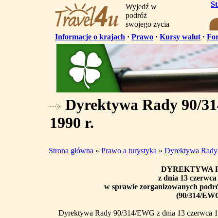
S
Wyjedź w
podróż
swojego życia
Informacje o krajach
·
Prawo
·
Kursy walut
·
Fo
Dyrektywa Rady 90/31
1990 r.
Strona główna
»
Prawo a turystyka
»
Dyrektywa Rady 
DYREKTYWA 
z dnia 13 czerwca 
w sprawie zorganizowanych podróż
(90/314/EW
Dyrektywa Rady 90/314/EWG z dnia 13 czerwca 19