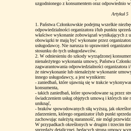
uzgodnionego z konsumentem oraz odpowiednio w
Artykuł 5
1. Państwa Członkowskie podejmą wszelkie niezbę
odpowiedzialności organizatora i/lub punktu sprze
właściwe wykonanie zobowiązań wynikających z um
obowiązki te mają być wykonane przez organizatora 
usługodawcę. Nie narusza to uprawnień organizatora
stosunku do tych usługodawców.
2. W odniesieniu do szkody wyrządzonej konsume
nienależytego wykonania umowy, Państwa Członko
zagwarantowania odpowiedzialności organizatora i/
że niewykonanie lub nienależyte wykonanie umowy 
innego usługodawcy, a jest wynikiem:
- zaniedbań, które ujawnią się w trakcie wykony
konsumenta,
- takich zaniedbań, które spowodowane są przez str
świadczeniem usług objętych umową i których nie 
uniknąć,
- braków spowodowanych siłą wyższą, jak określono w
zdarzeniem, którego organizator i/lub punkt sprzed
zachowując należytą staranność, nie mógł przewidzi
W przypadkach określonych w drugim i trzecim tiret
sprzedaży detalicznej, będących stroną umowy wym