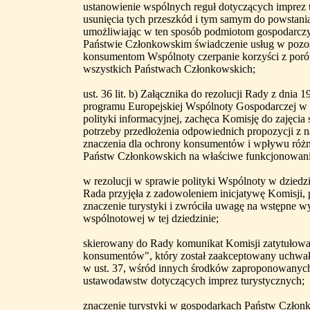
ustanowienie wspólnych reguł dotyczących imprez t
usunięcia tych przeszkód i tym samym do powstani
umożliwiając w ten sposób podmiotom gospodarcz
Państwie Członkowskim świadczenie usług w pozo
konsumentom Wspólnoty czerpanie korzyści z p
wszystkich Państwach Członkowskich;
ust. 36 lit. b) Załącznika do rezolucji Rady z dnia 
programu Europejskiej Wspólnoty Gospodarczej w 
polityki informacyjnej, zachęca Komisję do zajęcia 
potrzeby przedłożenia odpowiednich propozycji z 
znaczenia dla ochrony konsumentów i wpływu różn
Państw Członkowskich na właściwe funkcjonowani
w rezolucji w sprawie polityki Wspólnoty w dziedzin
Rada przyjęła z zadowoleniem inicjatywę Komisji, 
znaczenie turystyki i zwróciła uwagę na wstępne w
wspólnotowej w tej dziedzinie;
skierowany do Rady komunikat Komisji zatytułowa
konsumentów", który został zaakceptowany uchwałą
w ust. 37, wśród innych środków zaproponowanych
ustawodawstw dotyczących imprez turystycznych;
znaczenie turystyki w gospodarkach Państw Członko