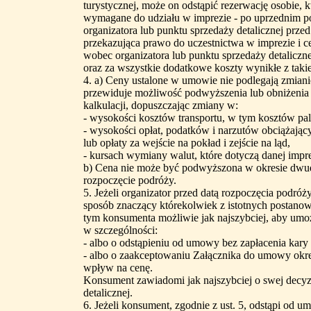
turystycznej, może on odstąpić rezerwację osobie, 
wymagane do udziału w imprezie - po uprzednim 
organizatora lub punktu sprzedaży detalicznej prze
przekazująca prawo do uczestnictwa w imprezie i ce
wobec organizatora lub punktu sprzedaży detaliczne
oraz za wszystkie dodatkowe koszty wynikłe z taki
4. a) Ceny ustalone w umowie nie podlegają zmian
przewiduje możliwość podwyższenia lub obniżenia c
kalkulacji, dopuszczając zmiany w:
- wysokości kosztów transportu, w tym kosztów pa
- wysokości opłat, podatków i narzutów obciążający
lub opłaty za wejście na pokład i zejście na ląd,
- kursach wymiany walut, które dotyczą danej impre
b) Cena nie może być podwyższona w okresie dwud
rozpoczęcie podróży.
5. Jeżeli organizator przed datą rozpoczęcia podróż
sposób znaczący którekolwiek z istotnych postano
tym konsumenta możliwie jak najszybciej, aby umoż
w szczególności:
- albo o odstąpieniu od umowy bez zapłacenia kar
- albo o zaakceptowaniu Załącznika do umowy okre
wpływ na cenę.
Konsument zawiadomi jak najszybciej o swej decyzj
detalicznej.
6. Jeżeli konsument, zgodnie z ust. 5, odstąpi od um