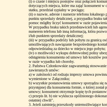
(i) o czasie i miejscu postojów oraz połączeń kom
dotyczących miejsca, które ma zająć konsument w cz
statku, przedział sypialny w pociągu;
(ii) o nazwie, adresie i numerze telefonu lokalnego 
punktu sprzedaży detalicznej, a przypadku braku tak
pomoc mógłby liczyć konsument w razie pojawienia 
W przypadku braku takich przedstawicieli lub age
numerem telefonu lub inną informacją, która pozwo
i/lub punktem sprzedaży detalicznej;
(iii) w przypadku podróży lub pobytu za granicą osó
umożliwiających nawiązanie bezpośredniego kontak
odpowiedzialną za dziecko w miejscu jego pobytu;
(iv) o możliwości wykupu dobrowolnej polisy ubez
odstąpienia konsumenta od umowy lub kosztów po
w razie wypadku lub choroby.
2. Państwa Członkowskie zagwarantują stosowanie 
zawieranych umów:
a) w zależności od rodzaju imprezy umowa powinna
wymienione w Załączniku;
b) wszystkie postanowienia umowy sporządza się na 
przystępnej dla konsumenta formie, o której zosta
umowy; konsument otrzymuje kopię tych postanow
c) przepis lit. b) nie wyklucza opóźnionego dokon
ostatniej chwili".
3. Jeżeli zaistnieją przeszkody uniemożliwiające k