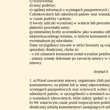
c) wyżywienia;
d) trasy podróży;
e) ogólnej informacji o wymogach paszportowych 
Członkowskich lub odnośnych państw oraz warunka
w czasie podróży i pobytu;
f) kwoty zaliczki wyrażonej w walucie lub procent
płatności pozostałej sumy;
g) minimalnej liczby uczestników jako warunku odb
nieprzekraczalnego terminu, w którym konsument 
ewentualnym jej odwołaniu.
Dane szczegółowe zawarte w treści broszury są wią
sprzedaży detalicznej, chyba że:
- o ich zmianach konsument został wyraźnie poin
- zmiany zostały dokonane po zawarciu umowy w 
umowy.
Artykuł 4
1. a) Przed zawarciem umowy, organizator i/lub pun
konsumentowi, na piśmie lub w innej odpowiedniej 
wymogach paszportowych oraz wizowych wobec ob
odnośnych państw, w szczególności o terminach oc
o warunkach zdrowotnych, które należy spełnić w c
b) We właściwym czasie przed rozpoczęciem podróż
detalicznej udzielą konsumentowi następujących inf