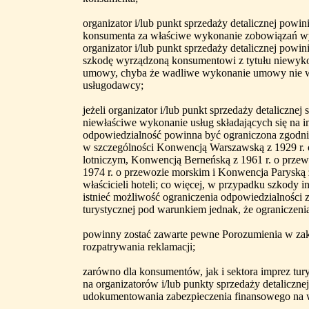
organizator i/lub punkt sprzedaży detalicznej pow
konsumenta za właściwe wykonanie zobowiązań wy
organizator i/lub punkt sprzedaży detalicznej powi
szkodę wyrządzoną konsumentowi z tytułu niewyk
umowy, chyba że wadliwe wykonanie umowy nie wy
usługodawcy;
jeżeli organizator i/lub punkt sprzedaży detaliczne
niewłaściwe wykonanie usług składających się na i
odpowiedzialność powinna być ograniczona zgodn
w szczególności Konwencją Warszawską z 1929 r
lotniczym, Konwencją Berneńską z 1961 r. o prze
1974 r. o przewozie morskim i Konwencja Paryską 
właścicieli hoteli; co więcej, w przypadku szkody i
istnieć możliwość ograniczenia odpowiedzialności 
turystycznej pod warunkiem jednak, że ograniczenia
powinny zostać zawarte pewne Porozumienia w za
rozpatrywania reklamacji;
zarówno dla konsumentów, jak i sektora imprez tur
na organizatorów i/lub punkty sprzedaży detaliczn
udokumentowania zabezpieczenia finansowego na w