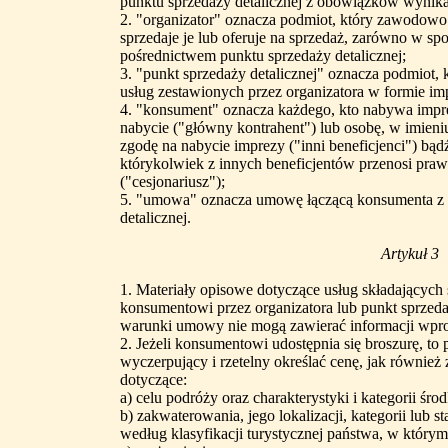
punktu sprzedaży detalicznej z obowiązków wynikaj
2. "organizator" oznacza podmiot, który zawodowo 
sprzedaje je lub oferuje na sprzedaż, zarówno w spo
pośrednictwem punktu sprzedaży detalicznej;
3. "punkt sprzedaży detalicznej" oznacza podmiot, k
usług zestawionych przez organizatora w formie im
4. "konsument" oznacza każdego, kto nabywa impre
nabycie ("główny kontrahent") lub osobę, w imieni
zgodę na nabycie imprezy ("inni beneficjenci") bąd
którykolwiek z innych beneficjentów przenosi praw
("cesjonariusz");
5. "umowa" oznacza umowę łączącą konsumenta z o
detalicznej.
Artykuł 3
1. Materiały opisowe dotyczące usług składających 
konsumentowi przez organizatora lub punkt sprzedaż
warunki umowy nie mogą zawierać informacji wpr
2. Jeżeli konsumentowi udostępnia się broszurę, to
wyczerpujący i rzetelny określać cenę, jak równie
dotyczące:
a) celu podróży oraz charakterystyki i kategorii śro
b) zakwaterowania, jego lokalizacji, kategorii lub 
według klasyfikacji turystycznej państwa, w którym