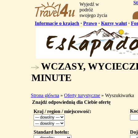
S
Wyjedź w
podróż
swojego życia
Informacje o krajach
·
Prawo
·
Kursy walut
·
Fo
WCZASY, WYCIECZK
MINUTE
Strona główna
»
Oferty turystyczne
» Wyszukiwarka
Znajdź odpowiednią dla Ciebie ofertę
Kod
Kraj / region / miejscowość:
Standard hotelu:
Doj