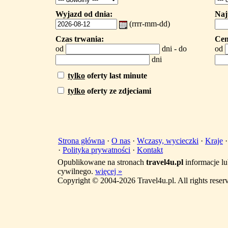
Wyjazd od dnia:
Naj
(rrrr-mm-dd)
Czas trwania:
Cen
od
dni - do
od
dni
tylko
oferty last minute
tylko
oferty ze zdjeciami
Strona główna
·
O nas
·
Wczasy, wycieczki
·
Kraje
·
Polityka prywatności
·
Kontakt
Opublikowane na stronach
travel4u.pl
informacje lu
cywilnego.
więcej »
Copyright © 2004-2026 Travel4u.pl. All rights reser