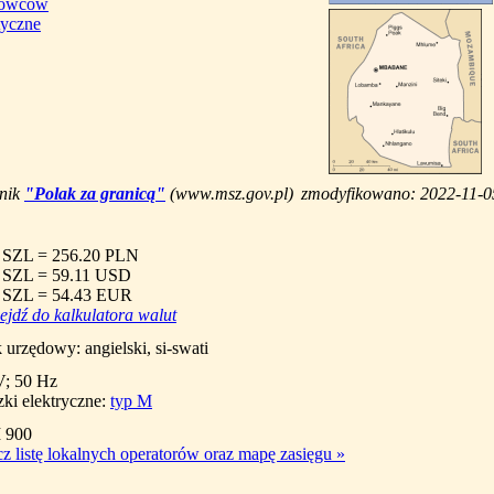
erowców
tyczne
dnik
"Polak za granicą"
(www.msz.gov.pl)
zmodyfikowano: 2022-11-0
 SZL = 256.20 PLN
 SZL = 59.11 USD
 SZL = 54.43 EUR
ejdź do kalkulatora walut
 urzędowy: angielski, si-swati
V; 50 Hz
ki elektryczne:
typ M
 900
z listę lokalnych operatorów oraz mapę zasięgu
»