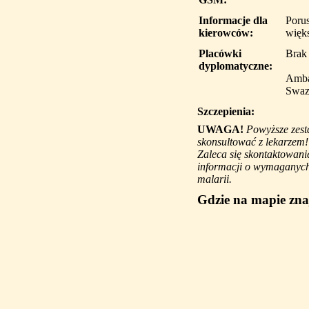
Informacje dla
Porus
kierowców:
więks
Placówki
Brak
dyplomatyczne:
Amba
Swaz
Szczepienia:
UWAGA!
Powyższe zest
skonsultować z lekarzem!
Zaleca się skontaktowani
informacji o wymaganych 
malarii.
Gdzie na mapie znaj