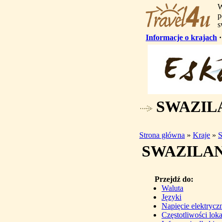
W
p
s
Informacje o krajach
SWAZILA
Strona główna
»
Kraje
»
S
SWAZILAN
Przejdź do:
Waluta
Języki
Napięcie elektrycz
Częstotliwości lo