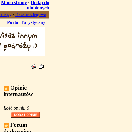
·
Mapa strony
·
Dodaj do
ulubionych
, mapy
·
Baza noclegowa
Portal Turystyczny
Opinie
internautów
Ilość opinii: 0
Forum
dyskusyjne