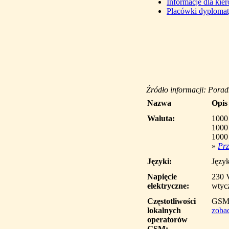
Informacje dla ki
Placówki dyploma
Źródło informacji: Pora
Nazwa
Opis
Waluta:
1000
1000
1000
»
Prz
Języki:
Język
Napięcie
230 
elektryczne:
wtycz
Częstotliwości
GSM
lokalnych
zobac
operatorów
GSM: