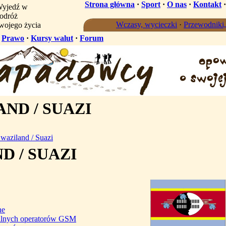
Strona główna
·
Sport
·
O nas
·
Kontakt
yjedź w
odróż
Wczasy, wycieczki
·
Przewodniki
wojego życia
·
Prawo
·
Kursy walut
·
Forum
ND / SUAZI
waziland / Suazi
D / SUAZI
ne
kalnych operatorów GSM