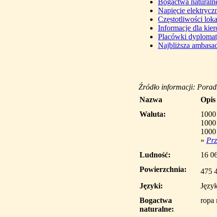
Bogactwa naturaln
Napięcie elektrycz
Częstotliwości lo
Informacje dla ki
Placówki dyploma
Najbliższa ambasad
Źródło informacji: Pora
Nazwa
Opis
Waluta:
1000
1000
1000
»
Prz
Ludność:
16 06
Powierzchnia:
475 
Języki:
Język
Bogactwa
ropa 
naturalne: