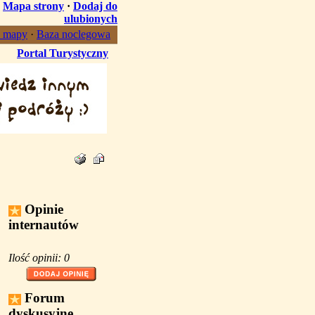
·
Mapa strony
·
Dodaj do
ulubionych
, mapy
·
Baza noclegowa
Portal Turystyczny
Opinie
internautów
Ilość opinii: 0
Forum
dyskusyjne