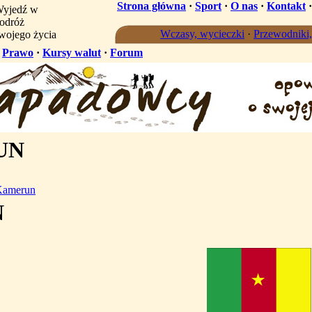
Strona główna
·
Sport
·
O nas
·
Kontakt
yjedź w
odróż
Wczasy, wycieczki
·
Przewodniki
wojego życia
·
Prawo
·
Kursy walut
·
Forum
UN
Kamerun
N