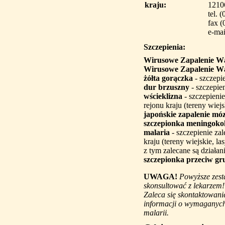
kraju:
1210
tel. 
fax (
e-mai
Szczepienia:
Wirusowe Zapalenie W
Wirusowe Zapalenie W
żółta gorączka
- szczepi
dur brzuszny
- szczepie
wścieklizna
- szczepienie
rejonu kraju (tereny wiejsk
japońskie zapalenie mó
szczepionka meningok
malaria
- szczepienie zal
kraju (tereny wiejskie, l
z tym zalecane są działan
szczepionka przeciw gr
UWAGA!
Powyższe zest
skonsultować z lekarzem!
Zaleca się skontaktowani
informacji o wymaganych 
malarii.