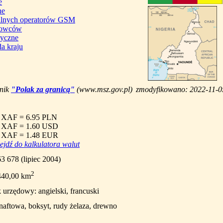
e
ne
kalnych operatorów GSM
erowców
tyczne
a kraju
dnik
"Polak za granicą"
(www.msz.gov.pl)
zmodyfikowano: 2022-11-0
 XAF = 6.95 PLN
 XAF = 1.60 USD
 XAF = 1.48 EUR
ejdź do kalkulatora walut
3 678 (lipiec 2004)
2
440,00 km
 urzędowy: angielski, francuski
naftowa, boksyt, rudy żelaza, drewno