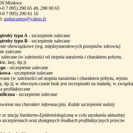
69 Moskwa
(0-0 7 095) 290 65 49, 290 00 63
0-0 7 095) 290 61 16
l:
ambacamos@yahoo.fr
ątroby typu A
- szczepienie zalecane
ątroby typu B
- szczepienie zalecane
enie obowiązkowe (wg. międzynarodowych przepisów zdrowia)
nie zalecane
 zalecane (w zależności od stopnia narażenia i charakteru pobytu,
ie, lasy, itp.))
zgu
- szczepienie zalecane
okowa
- szczepienie zalecane
ecane (w zależności od stopnia narażenia i charakteru pobytu, rejonu
asy, itp.)), w obecnym czasie brak jest szczepionki na malarię, w związk
ia profilaktyczne
uźliczna
- szczepienie zalecane
awienie ma charakter informacyjny. Każde szczepienie należy
e ze stacją Sanitarno-Epidemiologiczną w celu uzyskania aktualnej
szczepieniach oraz dostępnych środkach profilaktycznych przeciw