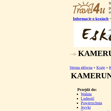
W
p
s
Informacje o krajach
KAMER
Strona główna
»
Kraje
»
KAMERU
Przejdź do:
Waluta
Ludność
Powierzchnia
Języki