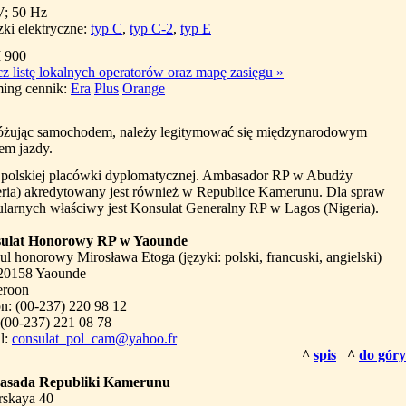
V; 50 Hz
ki elektryczne:
typ C
,
typ C-2
,
typ E
 900
z listę lokalnych operatorów oraz mapę zasięgu
»
ing cennik:
Era
Plus
Orange
óżując samochodem, należy legitymować się międzynarodowym
em jazdy.
 polskiej placówki dyplomatycznej. Ambasador RP w Abudży
eria) akredytowany jest również w Republice Kamerunu. Dla spraw
larnych właściwy jest Konsulat Generalny RP w Lagos (Nigeria).
ulat Honorowy RP w Yaounde
l honorowy Mirosława Etoga (języki: polski, francuski, angielski)
 20158 Yaounde
roon
on: (00-237) 220 98 12
 (00-237) 221 08 78
l:
consulat_pol_cam@yahoo.fr
^
spis
^
do góry
sada Republiki Kamerunu
rskaya 40