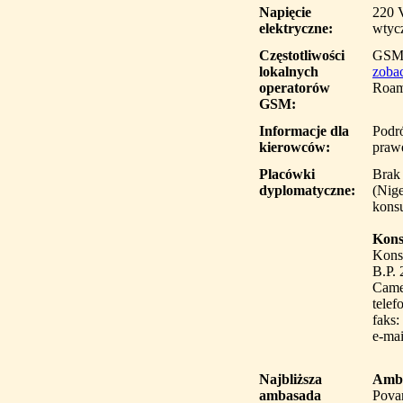
Napięcie
220 
elektryczne:
wtycz
Częstotliwości
GSM
lokalnych
zobac
operatorów
Roam
GSM:
Informacje dla
Podr
kierowców:
praw
Placówki
Brak
dyplomatyczne:
(Nig
konsu
Kons
Konsu
B.P.
Came
telef
faks:
e-mai
Najbliższa
Amba
ambasada
Pova