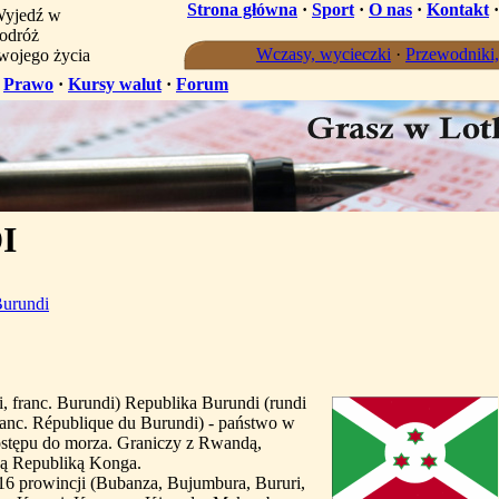
Strona główna
·
Sport
·
O nas
·
Kontakt
yjedź w
odróż
Wczasy, wycieczki
·
Przewodniki
wojego życia
·
Prawo
·
Kursy walut
·
Forum
I
urundi
, franc. Burundi) Republika Burundi (rundi
ranc. République du Burundi) - państwo w
ostępu do morza. Graniczy z Rwandą,
ną Republiką Konga.
 16 prowincji (Bubanza, Bujumbura, Bururi,