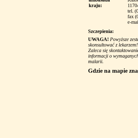
kraju:
1170
tel. 
fax (
e-mai
Szczepienia:
UWAGA!
Powyższe zest
skonsultować z lekarzem!
Zaleca się skontaktowani
informacji o wymaganych 
malarii.
Gdzie na mapie zna