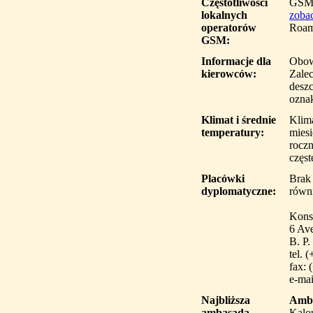
Częstotliwości
GSM
lokalnych
zobac
operatorów
Roam
GSM:
Informacje dla
Obowi
kierowców:
Zalec
deszc
oznak
Klimat i średnie
Klima
temperatury:
miesi
rocz
częst
Placówki
Brak
dyplomatyczne:
równi
Kons
6 Av
B. P
tel. 
fax:
e-mai
Najbliższa
Amba
ambasada
Kalou