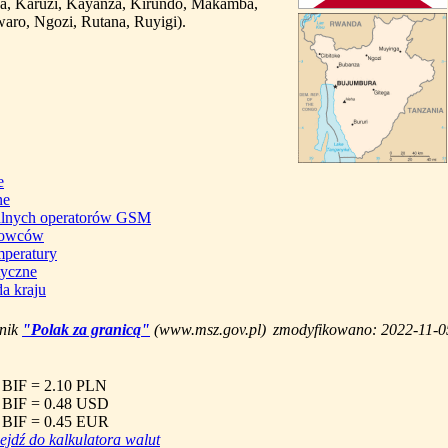
ga, Karuzi, Kayanza, Kirundo, Makamba,
ro, Ngozi, Rutana, Ruyigi).
e
ne
kalnych operatorów GSM
erowców
mperatury
tyczne
a kraju
dnik
"Polak za granicą"
(www.msz.gov.pl)
zmodyfikowano: 2022-11-0
 BIF = 2.10 PLN
 BIF = 0.48 USD
 BIF = 0.45 EUR
ejdź do kalkulatora walut