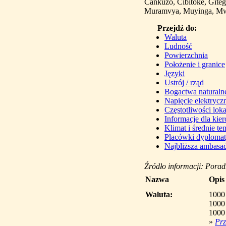
Cankuzo, Cibitoke, Gite
Muramvya, Muyinga, Mwa
Przejdź do:
Waluta
Ludność
Powierzchnia
Położenie i granice
Języki
Ustrój / rząd
Bogactwa naturaln
Napięcie elektrycz
Częstotliwości lo
Informacje dla ki
Klimat i średnie te
Placówki dyploma
Najbliższa ambasad
Źródło informacji: Pora
Nazwa
Opis
Waluta:
1000
1000
1000
»
Prz