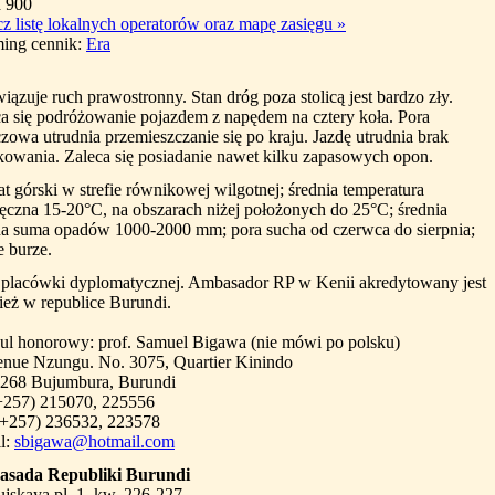
 900
z listę lokalnych operatorów oraz mapę zasięgu
»
ing cennik:
Era
ązuje ruch prawostronny. Stan dróg poza stolicą jest bardzo zły.
a się podróżowanie pojazdem z napędem na cztery koła. Pora
zowa utrudnia przemieszczanie się po kraju. Jazdę utrudnia brak
owania. Zaleca się posiadanie nawet kilku zapasowych opon.
t górski w strefie równikowej wilgotnej; średnia temperatura
ęczna 15-20°C, na obszarach niżej położonych do 25°C; średnia
na suma opadów 1000-2000 mm; pora sucha od czerwca do sierpnia;
e burze.
 placówki dyplomatycznej. Ambasador RP w Kenii akredytowany jest
eż w republice Burundi.
ul honorowy: prof. Samuel Bigawa (nie mówi po polsku)
enue Nzungu. No. 3075, Quartier Kinindo
. 268 Bujumbura, Burundi
(+257) 215070, 225556
 (+257) 236532, 223578
l:
sbigawa@hotmail.com
sada Republiki Burundi
jskaya pl. 1, kw. 226-227,