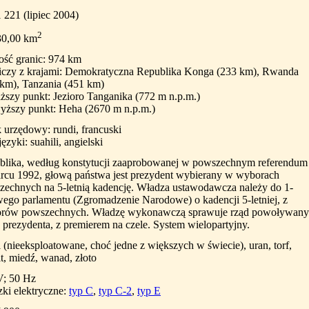
 221 (lipiec 2004)
2
30,00 km
ość granic: 974 km
iczy z krajami: Demokratyczna Republika Konga (233 km), Rwanda
 km), Tanzania (451 km)
ższy punkt: Jezioro Tanganika (772 m n.p.m.)
yższy punkt: Heha (2670 m n.p.m.)
 urzędowy: rundi, francuski
języki: suahili, angielski
blika, według konstytucji zaaprobowanej w powszechnym referendum
rcu 1992, głową państwa jest prezydent wybierany w wyborach
zechnych na 5-letnią kadencję. Władza ustawodawcza należy do 1-
ego parlamentu (Zgromadzenie Narodowe) o kadencji 5-letniej, z
rów powszechnych. Władzę wykonawczą sprawuje rząd powoływany
 prezydenta, z premierem na czele. System wielopartyjny.
l (nieeksploatowane, choć jedne z większych w świecie), uran, torf,
t, miedź, wanad, złoto
V; 50 Hz
ki elektryczne:
typ C
,
typ C-2
,
typ E