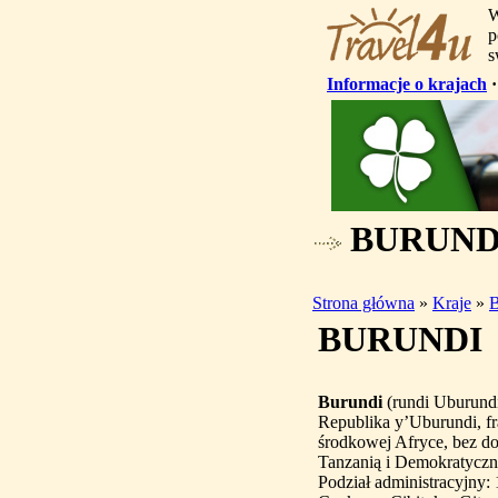
W
p
s
Informacje o krajach
BURUND
Strona główna
»
Kraje
»
B
BURUNDI
Burundi
(rundi Uburundi
Republika y’Uburundi, f
środkowej Afryce, bez d
Tanzanią i Demokratycz
Podział administracyjny: