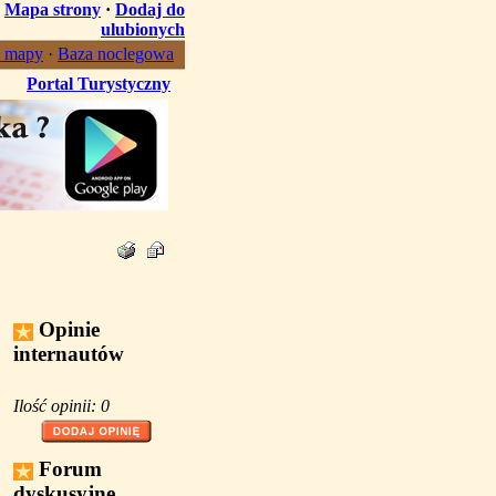
·
Mapa strony
·
Dodaj do
ulubionych
, mapy
·
Baza noclegowa
Portal Turystyczny
Opinie
internautów
Ilość opinii: 0
Forum
dyskusyjne