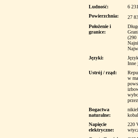
Ludność:
6 231
Powierzchnia:
27 8
Położenie i
Dług
granice:
Gran
(290
Najni
Najw
Języki:
Język
Inne 
Ustrój / rząd:
Repu
w ma
pows
izbow
wybo
przez
Bogactwa
nikie
naturalne:
kobal
Napięcie
220 
elektryczne:
wtycz