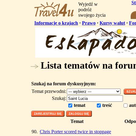
S
Wyjedź w
podróż
swojego życia
Informacje o krajach
·
Prawo
·
Kursy walut
·
Fo
Lista tematów na for
Szukaj na forum dyskusyjnym:
Temat przewodni:
Szukaj:
temat
treść
aut
Temat
Odpo
90.
Chris Porter scored twice in stoppage