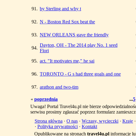
91.
by Sterling and why t
92.
N - Boston Red Sox beat the
93.
NEW ORLEANS gave the friendly
Dayton, OH - The 2014 play No. 1 seed
94.
Flori
95.
act. "It motivates me," he sai
96.
TORONTO - G s had three goals and one
97.
arathon and two-tim
«
poprzednia
...
5
Uwaga! Portal Travel4u.pl nie bierze odpowiedzialno
serwisu prosimy zgłaszać poprzez formularz zamieszcz
Strona główna
·
O nas
·
Wczasy, wycieczki
·
Kraje
·
Polityka prywatności
·
Kontakt
Opublikowane na stronach
travel4u.pl
informacje lu