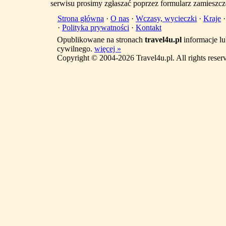
serwisu prosimy zgłaszać poprzez formularz zamieszcz
Strona główna
·
O nas
·
Wczasy, wycieczki
·
Kraje
·
Polityka prywatności
·
Kontakt
Opublikowane na stronach
travel4u.pl
informacje lu
cywilnego.
więcej »
Copyright © 2004-2026 Travel4u.pl. All rights reser