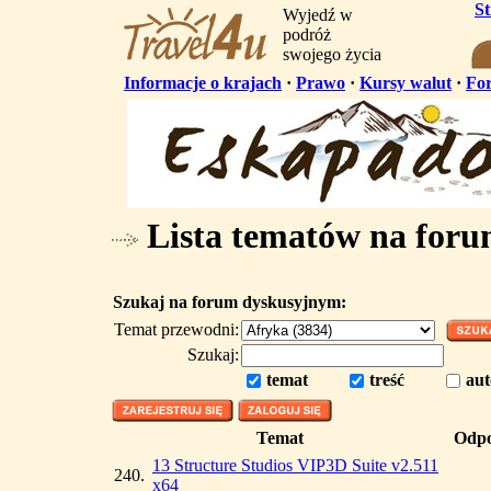
S
Wyjedź w
podróż
swojego życia
Informacje o krajach
·
Prawo
·
Kursy walut
·
Fo
Lista tematów na for
Szukaj na forum dyskusyjnym:
Temat przewodni:
Szukaj:
temat
treść
aut
Temat
Odpo
13 Structure Studios VIP3D Suite v2.511
240.
x64