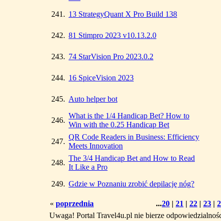
241.
13 StrategyQuant X Pro Build 138
242.
81 Stimpro 2023 v10.13.2.0
243.
74 StarVision Pro 2023.0.2
244.
16 SpiceVision 2023
245.
Auto helper bot
What is the 1/4 Handicap Bet? How to
246.
Win with the 0.25 Handicap Bet
QR Code Readers in Business: Efficiency
247.
Meets Innovation
The 3/4 Handicap Bet and How to Read
248.
It Like a Pro
249.
Gdzie w Poznaniu zrobić depilację nóg?
«
poprzednia
...
20
|
21
|
22
|
23
|
2
Uwaga! Portal Travel4u.pl nie bierze odpowiedzialno