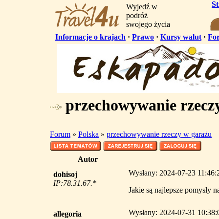
S
Wyjedź w
podróż
swojego życia
Informacje o krajach
·
Prawo
·
Kursy walut
·
Fo
przechowywanie rzecz
Forum
»
Polska
»
przechowywanie rzeczy w garażu
Autor
Wysłany: 2024-07-23 11:46:
dohisoj
IP:78.31.67.*
Jakie są najlepsze pomysły
Wysłany: 2024-07-31 10:38:
allegoria