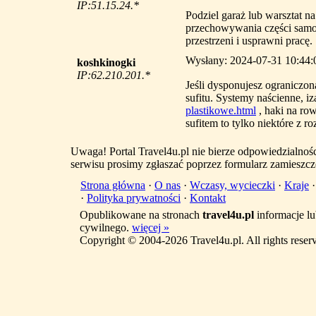
IP:51.15.24.*
Podziel garaż lub warsztat na 
przechowywania części samoc
przestrzeni i usprawni pracę.
Wysłany: 2024-07-31 10:44:
koshkinogki
IP:62.210.201.*
Jeśli dysponujesz ograniczon
sufitu. Systemy naścienne, і
plastikowe.html
, haki na ro
sufitem to tylko niektóre z 
Uwaga! Portal Travel4u.pl nie bierze odpowiedzialno
serwisu prosimy zgłaszać poprzez formularz zamieszcz
Strona główna
·
O nas
·
Wczasy, wycieczki
·
Kraje
·
Polityka prywatności
·
Kontakt
Opublikowane na stronach
travel4u.pl
informacje lu
cywilnego.
więcej »
Copyright © 2004-2026 Travel4u.pl. All rights reser